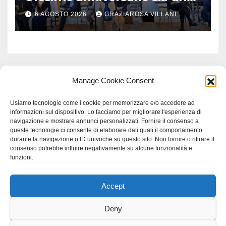
monito per tutti”
6 AGOSTO 2026
GRAZIAROSA VILLANI
Manage Cookie Consent
Usiamo tecnologie come i cookie per memorizzare e/o accedere ad
informazioni sul dispositivo. Lo facciamo per migliorare l'esperienza di
navigazione e mostrare annunci personalizzati. Fornire il consenso a
queste tecnologie ci consente di elaborare dati quali il comportamento
durante la navigazione o ID univoche su questo sito. Non fornire o ritirare il
consenso potrebbe influire negativamente su alcune funzionalità e
funzioni.
Accept
Proudly powered by WordPress
|
Tema: Newspaperex di
Themeansar
.
Deny
Home
Gerenza
home
Lavoro
Scienza
studio specialistico bracciano