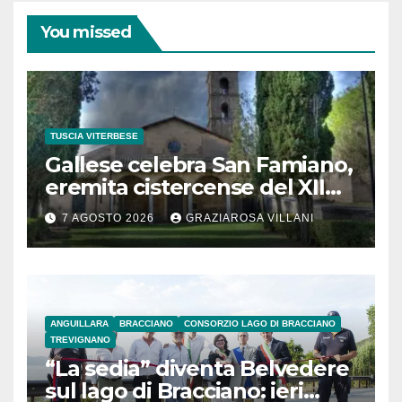
You missed
TUSCIA VITERBESE
Gallese celebra San Famiano,
eremita cistercense del XII
secolo
7 AGOSTO 2026
GRAZIAROSA VILLANI
ANGUILLARA
BRACCIANO
CONSORZIO LAGO DI BRACCIANO
TREVIGNANO
“La sedia” diventa Belvedere
sul lago di Bracciano: ieri