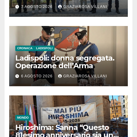
l’inaugurazione
7 AGOSTO 2026
GRAZIAROSA VILLANI
CRONACA
LADISPOLI
Ladispoli: donna segregata.
Operazione dell’Arma
6 AGOSTO 2026
GRAZIAROSA VILLANI
MONDO
Hiroshima: Sanna “Questo
81esimo anniversario sia un