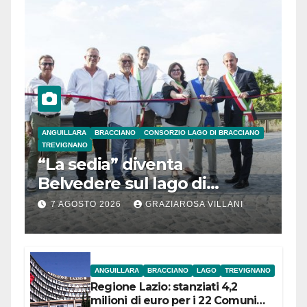
ANGUILLARA
BRACCIANO
CONSORZIO LAGO DI BRACCIANO
TREVIGNANO
“La sedia” diventa
Belvedere sul lago di
Bracciano: ieri
7 AGOSTO 2026
GRAZIAROSA VILLANI
l’inaugurazione
ANGUILLARA
BRACCIANO
LAGO
TREVIGNANO
Regione Lazio: stanziati 4,2
milioni di euro per i 22 Comuni