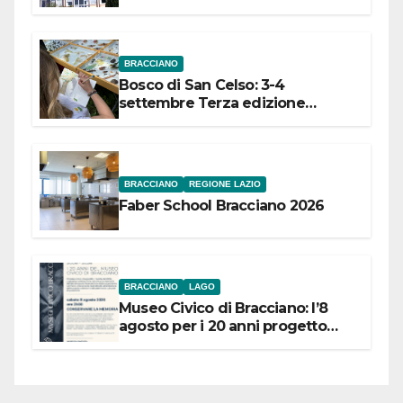
dell’Etruria Meridionale
BRACCIANO
Bosco di San Celso: 3-4
settembre Terza edizione
Festival “Storie in cielo e in terra”
BRACCIANO
REGIONE LAZIO
Faber School Bracciano 2026
BRACCIANO
LAGO
Museo Civico di Bracciano: l’8
agosto per i 20 anni progetto
“Conservare la memoria”