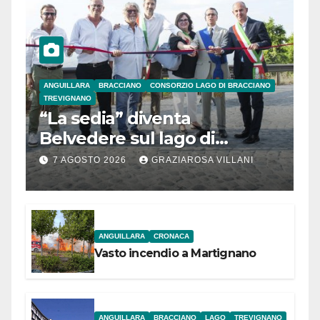
ANGUILLARA
BRACCIANO
CONSORZIO LAGO DI BRACCIANO
TREVIGNANO
“La sedia” diventa
Belvedere sul lago di
Bracciano: ieri
7 AGOSTO 2026
GRAZIAROSA VILLANI
l’inaugurazione
ANGUILLARA
CRONACA
Vasto incendio a Martignano
ANGUILLARA
BRACCIANO
LAGO
TREVIGNANO