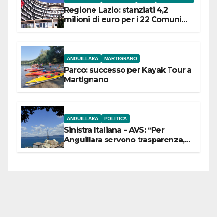
Regione Lazio: stanziati 4,2
milioni di euro per i 22 Comuni
dell’Etruria Meridionale
ANGUILLARA
MARTIGNANO
Parco: successo per Kayak Tour a
Martignano
ANGUILLARA
POLITICA
Sinistra Italiana – AVS: “Per
Anguillara servono trasparenza,
partecipazione e scelte politiche
coraggiose”