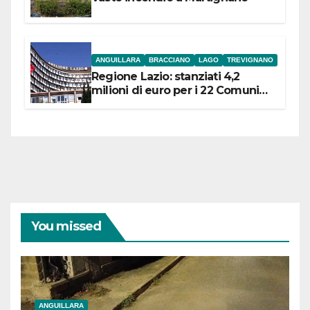
ANGUILLARA
BRACCIANO
LAGO
TREVIGNANO
Regione Lazio: stanziati 4,2
milioni di euro per i 22 Comuni
dell’Etruria Meridionale
You missed
ANGUILLARA