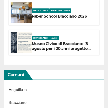
BRACCIANO
REGIONE LAZIO
Faber School Bracciano 2026
BRACCIANO
LAGO
Museo Civico di Bracciano: l’8
agosto per i 20 anni progetto
“Conservare la memoria”
Comuni
Anguillara
Bracciano