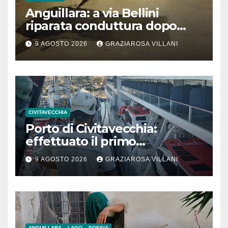
Anguillara: a via Bellini
riparata conduttura dopo
segnalazione IdD
9 AGOSTO 2026
GRAZIAROSA VILLANI
CIVITAVECCHIA
Porto di Civitavecchia:
effettuato il primo
rifornimento di GNL ad una
9 AGOSTO 2026
GRAZIAROSA VILLANI
nave da crociera
ANGUILLARA
LAGO
POESIA