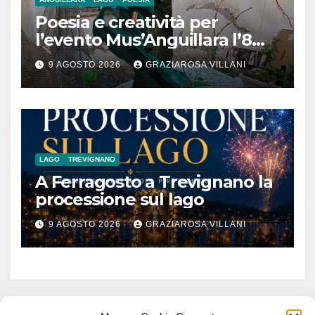
Poesia e creatività per
l’evento Mus’Anguillara l’8
agosto 2026 al Museo
9 AGOSTO 2026
GRAZIAROSA VILLANI
Contadino
LAGO
TREVIGNANO
A Ferragosto a Trevignano la
processione sul lago
9 AGOSTO 2026
GRAZIAROSA VILLANI