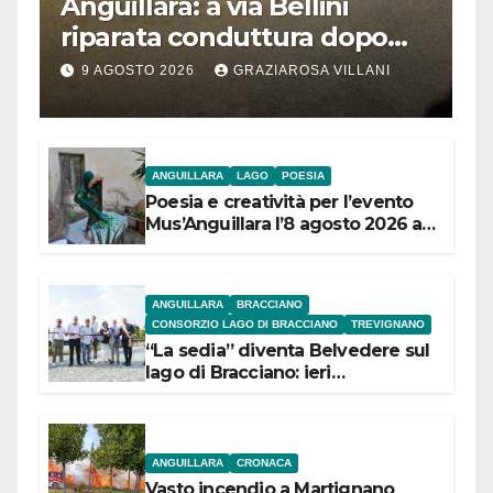
Anguillara: a via Bellini
riparata conduttura dopo
segnalazione IdD
9 AGOSTO 2026
GRAZIAROSA VILLANI
ANGUILLARA
LAGO
POESIA
Poesia e creatività per l’evento
Mus’Anguillara l’8 agosto 2026 al
Museo Contadino
ANGUILLARA
BRACCIANO
CONSORZIO LAGO DI BRACCIANO
TREVIGNANO
“La sedia” diventa Belvedere sul
lago di Bracciano: ieri
l’inaugurazione
ANGUILLARA
CRONACA
Vasto incendio a Martignano