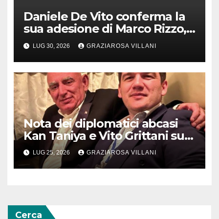
Daniele De Vito conferma la
sua adesione di Marco Rizzo,
nel rispetto delle decisioni
LUG 30, 2026
GRAZIAROSA VILLANI
del 1° Congress
Nota dei diplomatici abcasi
Kan Taniya e Vito Grittani su
cosiddetto “ritiro
LUG 25, 2026
GRAZIAROSA VILLANI
riconoscimento” di Abcasia e
Ossezia del Sud da parte della
Siria
Cerca