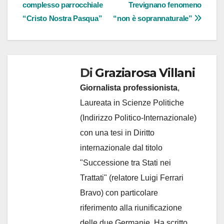
articoli
complesso parrocchiale
Trevignano fenomeno
“Cristo Nostra Pasqua”
“non è soprannaturale”
Di
Graziarosa Villani
Giornalista professionista
,
Laureata in Scienze Politiche
(Indirizzo Politico-Internazionale)
con una tesi in Diritto
internazionale dal titolo
"Successione tra Stati nei
Trattati" (relatore Luigi Ferrari
Bravo) con particolare
riferimento alla riunificazione
delle due Germanie. Ha scritto