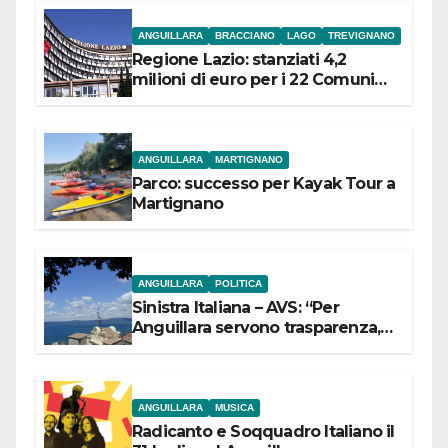
ANGUILLARA
BRACCIANO
LAGO
TREVIGNANO
Regione Lazio: stanziati 4,2
milioni di euro per i 22 Comuni
dell’Etruria Meridionale
ANGUILLARA
MARTIGNANO
Parco: successo per Kayak Tour a
Martignano
ANGUILLARA
POLITICA
Sinistra Italiana – AVS: “Per
Anguillara servono trasparenza,
partecipazione e scelte politiche
coraggiose”
ANGUILLARA
MUSICA
Radicanto e Soqquadro Italiano il