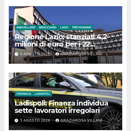
ANGUILLARA
BRACCIANO
LAGO
TREVIGNANO
Regione Lazio: stanziati 4,2
milioni di euro per i 22
Comuni dell’Etruria
5 AGOSTO 2026
GRAZIAROSA VILLANI
Meridionale
CRONACA
LADISPOLI
Ladispoli: Finanza individua
sette lavoratori irregolari
5 AGOSTO 2026
GRAZIAROSA VILLANI