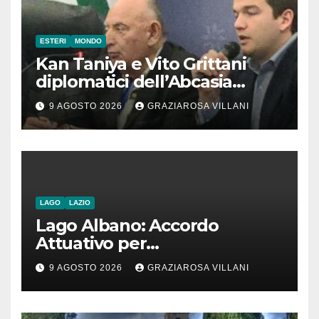
ESTERI
MONDO
Kan Taniya e Vito Grittani
diplomatici dell’Abcasia
contro nota del governo
9 AGOSTO 2026
GRAZIAROSA VILLANI
romeno. “Non si può invocare
la costruzione di ponti e allo
stesso tempo condannare
chiunque li attraversi”
LAGO
LAZIO
Lago Albano: Accordo
Attuativo per
l’interconnessione
9 AGOSTO 2026
GRAZIAROSA VILLANI
acquedottistica da 29,5
milioni di euro