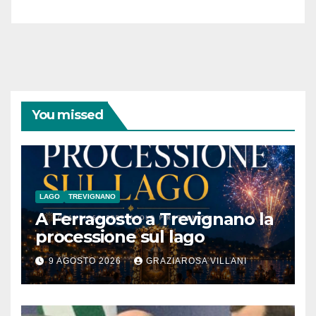
coraggiose”
You missed
LAGO
TREVIGNANO
A Ferragosto a Trevignano la
processione sul lago
9 AGOSTO 2026
GRAZIAROSA VILLANI