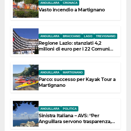
ANGUILLARA
CRONACA
Vasto incendio a Martignano
ANGUILLARA
BRACCIANO
LAGO
TREVIGNANO
Regione Lazio: stanziati 4,2
milioni di euro per i 22 Comuni
dell’Etruria Meridionale
ANGUILLARA
MARTIGNANO
Parco: successo per Kayak Tour a
Martignano
ANGUILLARA
POLITICA
Sinistra Italiana – AVS: “Per
Anguillara servono trasparenza,
partecipazione e scelte politiche