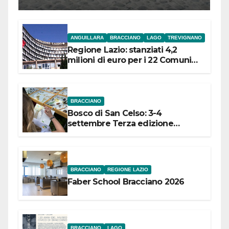
l’inaugurazione
ANGUILLARA
BRACCIANO
LAGO
TREVIGNANO
Regione Lazio: stanziati 4,2
milioni di euro per i 22 Comuni
dell’Etruria Meridionale
BRACCIANO
Bosco di San Celso: 3-4
settembre Terza edizione
Festival “Storie in cielo e in terra”
BRACCIANO
REGIONE LAZIO
Faber School Bracciano 2026
BRACCIANO
LAGO