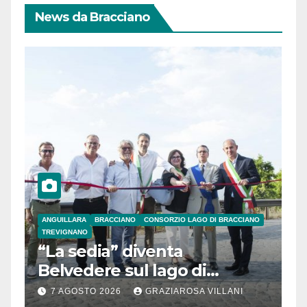
News da Bracciano
ANGUILLARA
BRACCIANO
CONSORZIO LAGO DI BRACCIANO
TREVIGNANO
“La sedia” diventa
Belvedere sul lago di
Bracciano: ieri
7 AGOSTO 2026
GRAZIAROSA VILLANI