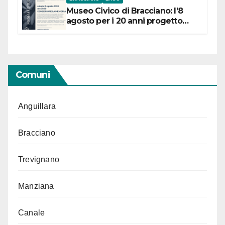
Museo Civico di Bracciano: l’8
agosto per i 20 anni progetto
“Conservare la memoria”
Comuni
Anguillara
Bracciano
Trevignano
Manziana
Canale