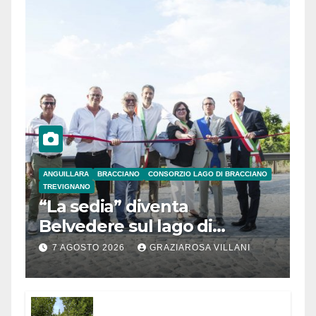
ANGUILLARA
BRACCIANO
CONSORZIO LAGO DI BRACCIANO
TREVIGNANO
“La sedia” diventa
Belvedere sul lago di
Bracciano: ieri
7 AGOSTO 2026
GRAZIAROSA VILLANI
l’inaugurazione