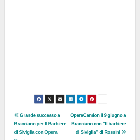
Navigazione
Grande successo a
OperaCamion il 9 giugno a
Bracciano per Il Barbiere
Bracciano con “Il barbiere
articoli
di Siviglia con Opera
di Siviglia” di Rossini