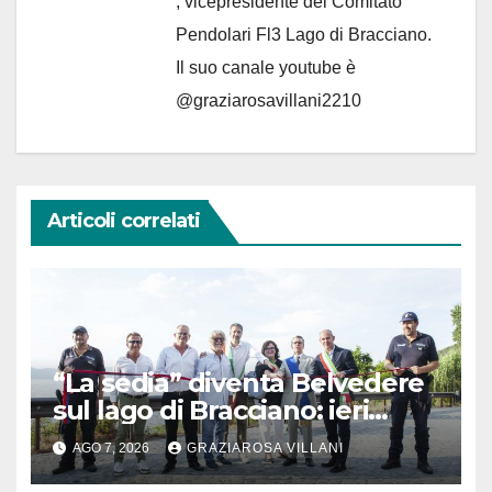
, vicepresidente del Comitato
Pendolari Fl3 Lago di Bracciano.
Il suo canale youtube è
@graziarosavillani2210
Articoli correlati
“La sedia” diventa Belvedere
sul lago di Bracciano: ieri
l’inaugurazione
AGO 7, 2026
GRAZIAROSA VILLANI