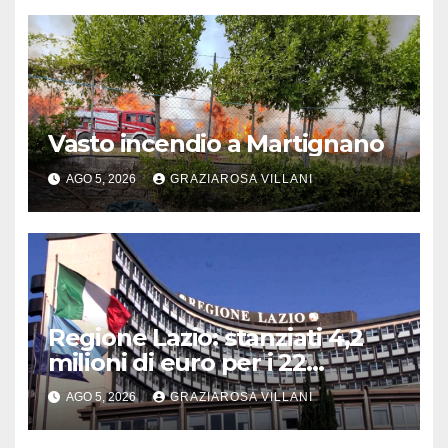
Vasto incendio a Martignano
AGO 5, 2026
GRAZIAROSA VILLANI
Regione Lazio: stanziati 4,2
milioni di euro per i 22
Comuni dell’Etruria
AGO 5, 2026
GRAZIAROSA VILLANI
Meridionale