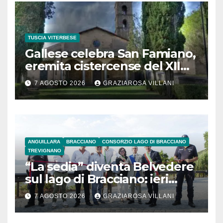
TUSCIA VITERBESE
Gallese celebra San Famiano,
eremita cistercense del XII
secolo
7 AGOSTO 2026
GRAZIAROSA VILLANI
ANGUILLARA
BRACCIANO
CONSORZIO LAGO DI BRACCIANO
TREVIGNANO
“La sedia” diventa Belvedere
sul lago di Bracciano: ieri
l’inaugurazione
7 AGOSTO 2026
GRAZIAROSA VILLANI