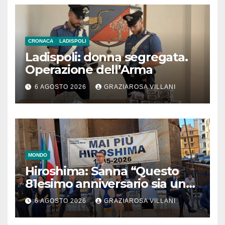
CRONACA
LADISPOLI
Ladispoli: donna segregata.
Operazione dell’Arma
6 AGOSTO 2026
GRAZIAROSA VILLANI
MONDO
Hiroshima: Sanna “Questo
81esimo anniversario sia un
monito per tutti”
6 AGOSTO 2026
GRAZIAROSA VILLANI