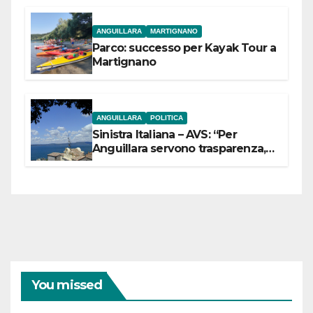
ANGUILLARA
MARTIGNANO
Parco: successo per Kayak Tour a
Martignano
ANGUILLARA
POLITICA
Sinistra Italiana – AVS: “Per
Anguillara servono trasparenza,
partecipazione e scelte politiche
coraggiose”
You missed