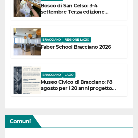
Bosco di San Celso: 3-4
settembre Terza edizione
Festival “Storie in cielo e in terra”
BRACCIANO
REGIONE LAZIO
Faber School Bracciano 2026
BRACCIANO
LAGO
Museo Civico di Bracciano: l’8
agosto per i 20 anni progetto
“Conservare la memoria”
Comuni