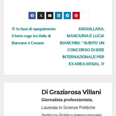
Navigazione
In fase di spegnimento
ANGUILLARA,
il forte rogo tra Valle di
MANCIURIA E LUCIA
articoli
Baccano e Cesano
BIANCHINI: “SUBITO UN
CONCORSO DI IDEE
INTERNAZIONALE PER
EX AREA ARSIAL
Di
Graziarosa Villani
Giornalista professionista
,
Laureata in Scienze Politiche
(Indirizzo Politico-Internazionale)