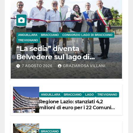
ANGUILLARA
BRACCIANO
CONSORZIO LAGO DI BRACCIANO
TREVIGNANO
“La sedia” diventa
Belvedere sul lago di
Bracciano: ieri
7 AGOSTO 2026
GRAZIAROSA VILLANI
l’inaugurazione
ANGUILLARA
BRACCIANO
LAGO
TREVIGNANO
Regione Lazio: stanziati 4,2
milioni di euro per i 22 Comuni
dell’Etruria Meridionale
BRACCIANO