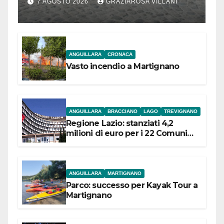
Bracciano: ieri
7 AGOSTO 2026
GRAZIAROSA VILLANI
l’inaugurazione
ANGUILLARA
CRONACA
Vasto incendio a Martignano
ANGUILLARA
BRACCIANO
LAGO
TREVIGNANO
Regione Lazio: stanziati 4,2
milioni di euro per i 22 Comuni
dell’Etruria Meridionale
ANGUILLARA
MARTIGNANO
Parco: successo per Kayak Tour a
Martignano