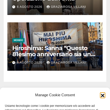
6 AGOSTO 2026
GRAZIAROSA VILLANI
MONDO
Hiroshima: Sanna “Questo
81esimo anniversario sia un
monito per tutti”
6 AGOSTO 2026
GRAZIAROSA VILLANI
Manage Cookie Consent
Usiamo tecnologie come i cookie per memorizzare e/o accedere ad