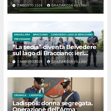
secolo
7 AGOSTO 2026
GRAZIAROSA VILLANI
ANGUILLARA
BRACCIANO
CONSORZIO LAGO DI BRACCIANO
TREVIGNANO
“La sedia” diventa Belvedere
sul lago di Bracciano: ieri
l’inaugurazione
7 AGOSTO 2026
GRAZIAROSA VILLANI
CRONACA
LADISPOLI
Ladispoli: donna segregata.
Operazione dell’Arma