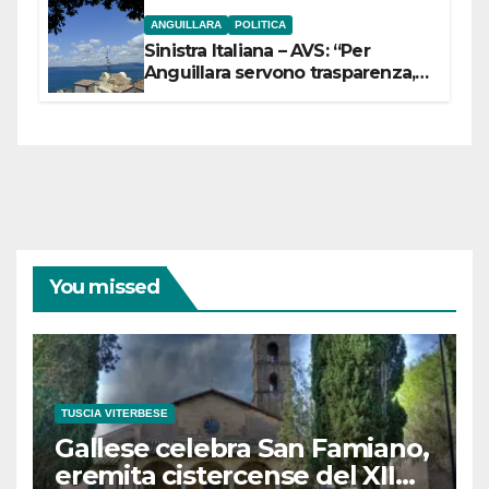
ANGUILLARA
POLITICA
Sinistra Italiana – AVS: “Per
Anguillara servono trasparenza,
partecipazione e scelte politiche
coraggiose”
You missed
TUSCIA VITERBESE
Gallese celebra San Famiano,
eremita cistercense del XII