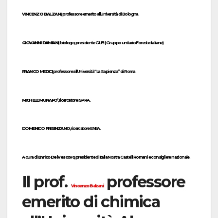
VINCENZO BALZANI,
professore emerito all’Università di Bologna.
GIOVANNI DAMIANI,
biologo, presidente GUFI ( Gruppo unitario Foreste italiane)
FRANCO MEDICI
, professore all’Università “La Sapienza” di Roma.
MICHELE MUNAFO’
, ricercatore ISPRA.
DOMENICO PRISINZANO
, ricercatore ENEA.
A cura di
Enrico Del Vescovo
, presidente di Italia Nostra Castelli Romani e consigliere nazionale.
Il prof.
professore
Vincenzo Balzani
emerito di chimica