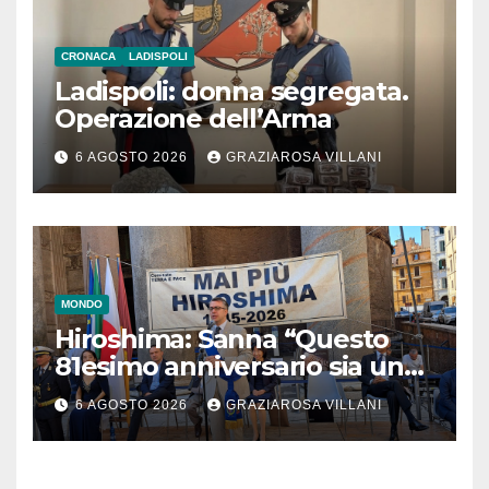
CRONACA
LADISPOLI
Ladispoli: donna segregata.
Operazione dell’Arma
6 AGOSTO 2026
GRAZIAROSA VILLANI
MONDO
Hiroshima: Sanna “Questo
81esimo anniversario sia un
monito per tutti”
6 AGOSTO 2026
GRAZIAROSA VILLANI