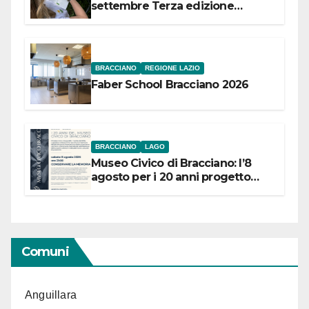
settembre Terza edizione
Festival “Storie in cielo e in terra”
BRACCIANO
REGIONE LAZIO
Faber School Bracciano 2026
BRACCIANO
LAGO
Museo Civico di Bracciano: l’8
agosto per i 20 anni progetto
“Conservare la memoria”
Comuni
Anguillara