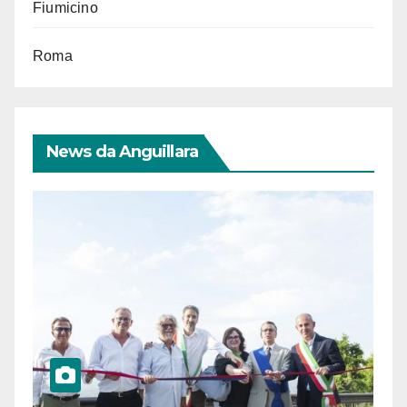
Fiumicino
Roma
News da Anguillara