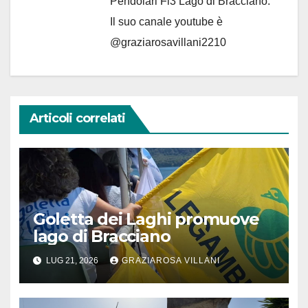
Pendolari Fl3 Lago di Bracciano.
Il suo canale youtube è
@graziarosavillani2210
Articoli correlati
Goletta dei Laghi promuove
lago di Bracciano
LUG 21, 2026
GRAZIAROSA VILLANI