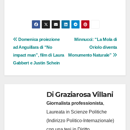
Navigazione
Domenica proiezione
Minnucci: “La Mola di
ad Anguillara di “No
Oriolo diventa
articoli
impact man”, film di Laura
Monumento Naturale”
Gabbert e Justin Schein
Di
Graziarosa Villani
Giornalista professionista
,
Laureata in Scienze Politiche
(Indirizzo Politico-Internazionale)
con una tesi in Diritto