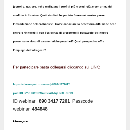
(petrolio, gas ecc. ) che realizzano i profitti più elevati, già ancor prima del
conflitto in Ucraina. Quali risultati ha portato finora nel nostro paese
l’introduzione dell’ecobonus? Come conciliare la necessaria diffusione delle
energie rinnovabili con l’esigenza di preservare il paesaggio del nostro
paese, tanto ricco di caratteristiche peculiari? Quali prospettive offre
l’impiego dell’idrogeno?
Per partecipare basta collegarsi cliccando sul LINK:
https://cleverage-it.zoom.us/j/89034177261?
pwd=RElaYitESWhwWnZSeW8vbjlEN3FRZz09
ID webinar
890 3417 7261
Passcode
webinar
484848
Intervengono: