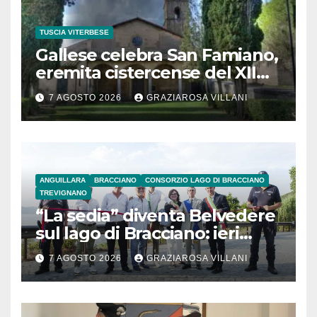
TUSCIA VITERBESE
Gallese celebra San Famiano,
eremita cistercense del XII
secolo
7 AGOSTO 2026
GRAZIAROSA VILLANI
ANGUILLARA
BRACCIANO
CONSORZIO LAGO DI BRACCIANO
TREVIGNANO
“La sedia” diventa Belvedere
sul lago di Bracciano: ieri
l’inaugurazione
7 AGOSTO 2026
GRAZIAROSA VILLANI