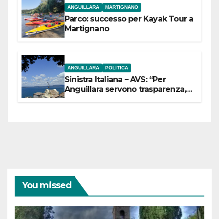
ANGUILLARA
MARTIGNANO
Parco: successo per Kayak Tour a
Martignano
ANGUILLARA
POLITICA
Sinistra Italiana – AVS: “Per
Anguillara servono trasparenza,
partecipazione e scelte politiche
coraggiose”
You missed