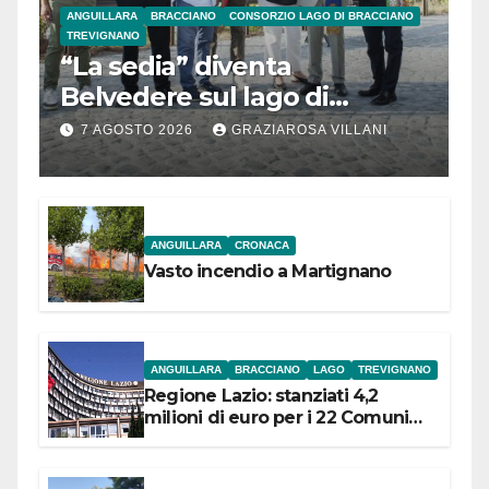
ANGUILLARA
BRACCIANO
CONSORZIO LAGO DI BRACCIANO
TREVIGNANO
“La sedia” diventa
Belvedere sul lago di
Bracciano: ieri
7 AGOSTO 2026
GRAZIAROSA VILLANI
l’inaugurazione
ANGUILLARA
CRONACA
Vasto incendio a Martignano
ANGUILLARA
BRACCIANO
LAGO
TREVIGNANO
Regione Lazio: stanziati 4,2
milioni di euro per i 22 Comuni
dell’Etruria Meridionale