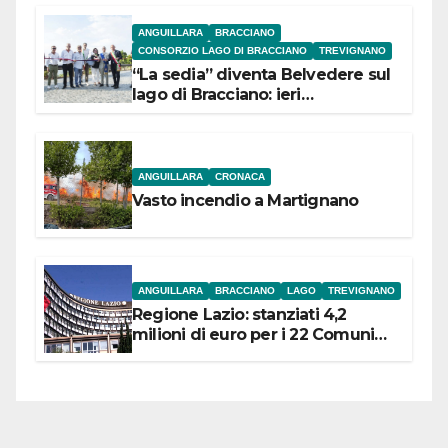
ANGUILLARA
BRACCIANO
CONSORZIO LAGO DI BRACCIANO
TREVIGNANO
“La sedia” diventa Belvedere sul
lago di Bracciano: ieri
l’inaugurazione
ANGUILLARA
CRONACA
Vasto incendio a Martignano
ANGUILLARA
BRACCIANO
LAGO
TREVIGNANO
Regione Lazio: stanziati 4,2
milioni di euro per i 22 Comuni
dell’Etruria Meridionale