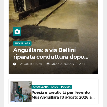
ANGUILLARA
Anguillara: a via Bellini
riparata conduttura dopo
segnalazione IdD
9 AGOSTO 2026
GRAZIAROSA VILLANI
ANGUILLARA
LAGO
POESIA
Poesia e creatività per l’evento
Mus’Anguillara l’8 agosto 2026 al
Museo Contadino