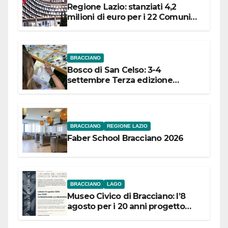
Regione Lazio: stanziati 4,2
milioni di euro per i 22 Comuni
dell’Etruria Meridionale
BRACCIANO
Bosco di San Celso: 3-4
settembre Terza edizione
Festival “Storie in cielo e in terra”
BRACCIANO
REGIONE LAZIO
Faber School Bracciano 2026
BRACCIANO
LAGO
Museo Civico di Bracciano: l’8
agosto per i 20 anni progetto
“Conservare la memoria”