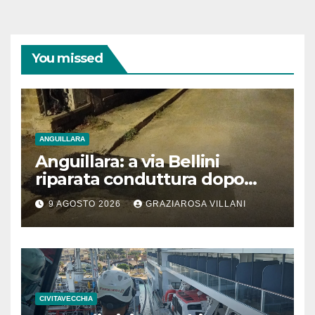
You missed
ANGUILLARA
Anguillara: a via Bellini
riparata conduttura dopo
segnalazione IdD
9 AGOSTO 2026
GRAZIAROSA VILLANI
CIVITAVECCHIA