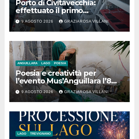
Porto di Civitavecchia:
effettuato il primo
rifornimento di GNL ad una
9 AGOSTO 2026
GRAZIAROSA VILLANI
nave da crociera
ANGUILLARA
LAGO
POESIA
Poesia e creatività per
l’evento Mus’Anguillara l’8
agosto 2026 al Museo
9 AGOSTO 2026
GRAZIAROSA VILLANI
Contadino
LAGO
TREVIGNANO