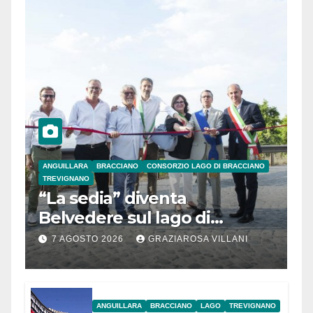
ANGUILLARA
BRACCIANO
CONSORZIO LAGO DI BRACCIANO
TREVIGNANO
“La sedia” diventa
Belvedere sul lago di
Bracciano: ieri
7 AGOSTO 2026
GRAZIAROSA VILLANI
l’inaugurazione
ANGUILLARA
BRACCIANO
LAGO
TREVIGNANO