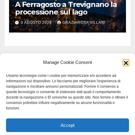
A Ferragosto a Trevignano la
processione sul lago
9 AGOSTO 2026
GRAZIAROSA VILLANI
Manage Cookie Consent
Usiamo tecnologie come i cookie per memorizzare e/o accedere ad
informazioni sul dispositivo. Lo facciamo per migliorare l'esperienza di
navigazione e mostrare annunci personalizzati. Fornire il consenso a
queste tecnologie ci consente di elaborare dati quali il comportamento
durante la navigazione o ID univoche su questo sito. Non fornire o ritirare il
consenso potrebbe influire negativamente su alcune funzionalità e
funzioni.
Accept
Proudly powered by WordPress
|
Tema: Newspaperex di
Themeansar
.