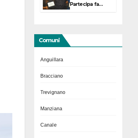
Partecipa fa
centro con due
campionesse di
Tiro a Segno in
vista delle urne
Comuni
Anguillara
Bracciano
Trevignano
Manziana
Canale