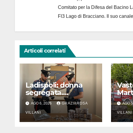
Comitato per la Difesa del Bacino 
Fl3 Lago di Bracciano. Il suo cana
Articoli correlati
Ladispoli: donna
Vast
segregata.
Mar
Operazione
AGO 6, 2026
GRAZIAROSA
AGO 5
dell’Arma
VILLANI
VILLANI