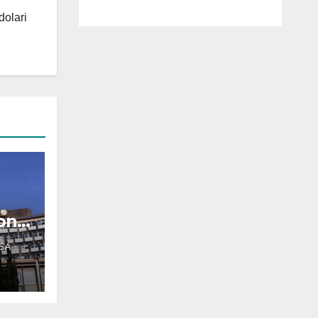
luglio ad
dolari
Anguillara
oni
SA
ria