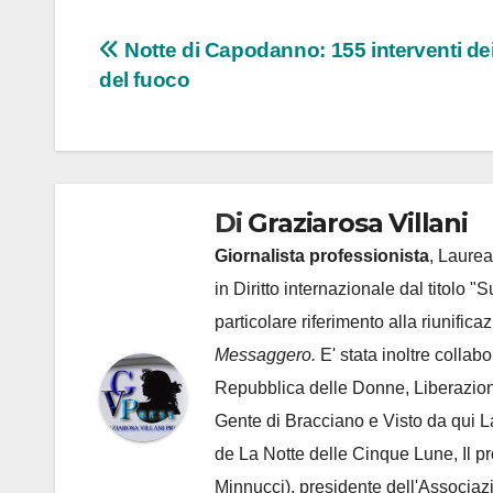
Navigazione
Notte di Capodanno: 155 interventi dei 
del fuoco
articoli
Di
Graziarosa Villani
Giornalista professionista
, Laurea
in Diritto internazionale dal titolo "
particolare riferimento alla riunific
Messaggero.
E' stata inoltre collab
Repubblica delle Donne, Liberazion
Gente di Bracciano
e Visto da qui L
de
La Notte delle Cinque Lune, Il p
Minnucci), presidente dell'
Associaz