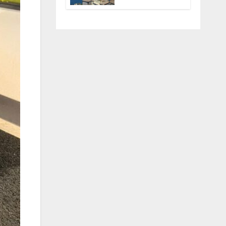
Anguillara
servono
trasparenza,
partecipazione e
scelte politiche
coraggiose”