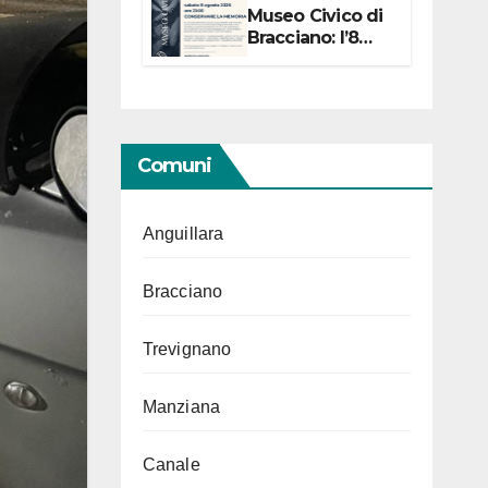
Museo Civico di
Bracciano: l’8
agosto per i 20
anni progetto
“Conservare la
memoria”
Comuni
Anguillara
Bracciano
Trevignano
Manziana
Canale