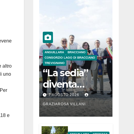
tevene
ANGUILLARA
BRACCIANO
CONSORZIO LAGO DI BRACCIANO
TREVIGNANO
 altro
“La sedia”
di uno
diventa
 Per
Belvedere sul
7 AGOSTO 2026
lago di
GRAZIAROSA VILLANI
Bracciano: ieri
118 e
l’inaugurazion