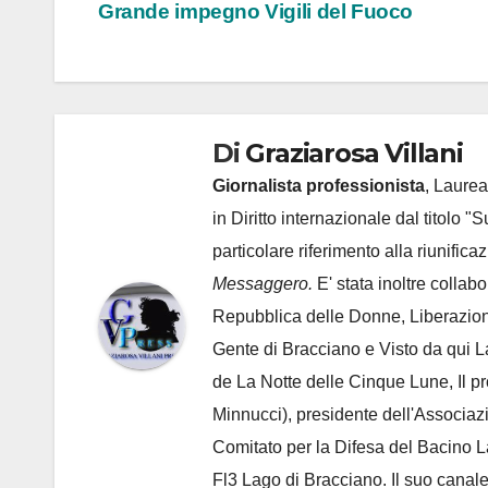
Grande impegno Vigili del Fuoco
articoli
Di
Graziarosa Villani
Giornalista professionista
, Laurea
in Diritto internazionale dal titolo "
particolare riferimento alla riunific
Messaggero.
E' stata inoltre collab
Repubblica delle Donne, Liberazion
Gente di Bracciano
e Visto da qui L
de
La Notte delle Cinque Lune, Il p
Minnucci), presidente dell'
Associaz
Comitato per la Difesa del Bacino 
Fl3 Lago di Bracciano. Il suo cana