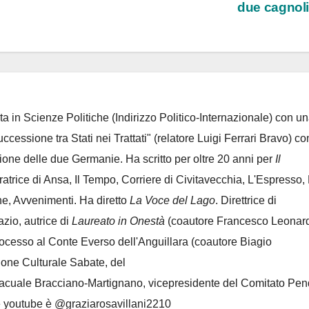
due cagnol
ta in Scienze Politiche (Indirizzo Politico-Internazionale) con un
Successione tra Stati nei Trattati" (relatore Luigi Ferrari Bravo) co
azione delle due Germanie. Ha scritto per oltre 20 anni per
Il
oratrice di Ansa, Il Tempo, Corriere di Civitavecchia, L'Espresso,
e, Avvenimenti. Ha diretto
La Voce del Lago
. Direttrice di
azio, autrice di
Laureato in Onestà
(coautore Francesco Leonard
rocesso al Conte Everso dell'Anguillara
(coautore Biagio
ione Culturale Sabate
, del
Lacuale Bracciano-Martignano
, vicepresidente del Comitato Pen
le youtube è @graziarosavillani2210