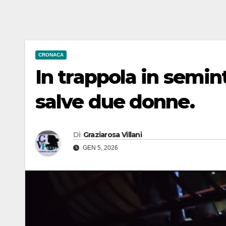
CRONACA
In trappola in semint
salve due donne.
Di
Graziarosa Villani
GEN 5, 2026