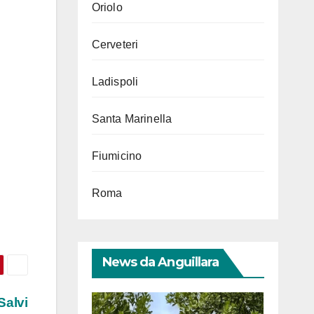
Oriolo
Cerveteri
Ladispoli
Santa Marinella
Fiumicino
Roma
News da Anguillara
Salvi