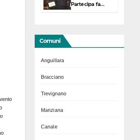
Partecipa fa
centro con due
campionesse di
Tiro a Segno in
vista delle urne
Comuni
Anguillara
Bracciano
Trevignano
rvento
ro
Manziana
so
Canale
no