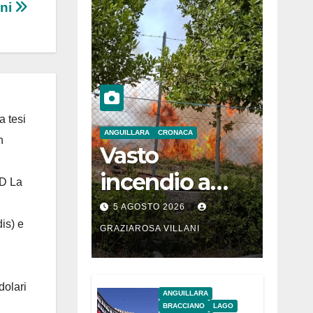
ini
a tesi
ANGUILLARA
CRONACA
n
Vasto
incendio a
 D La
Martignano
5 AGOSTO 2026
is) e
GRAZIAROSA VILLANI
dolari
ANGUILLARA
BRACCIANO
LAGO