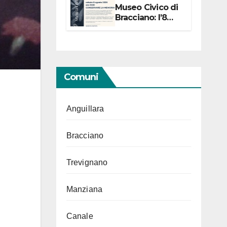
Museo Civico di
Bracciano: l’8
agosto per i 20
anni progetto
“Conservare la
memoria”
Comuni
Anguillara
Bracciano
Trevignano
Manziana
Canale