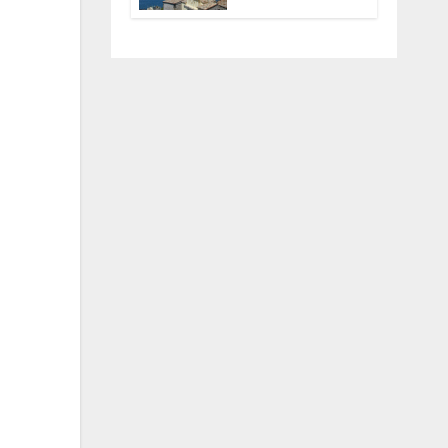
Anguillara
servono
trasparenza,
partecipazione e
scelte politiche
coraggiose”