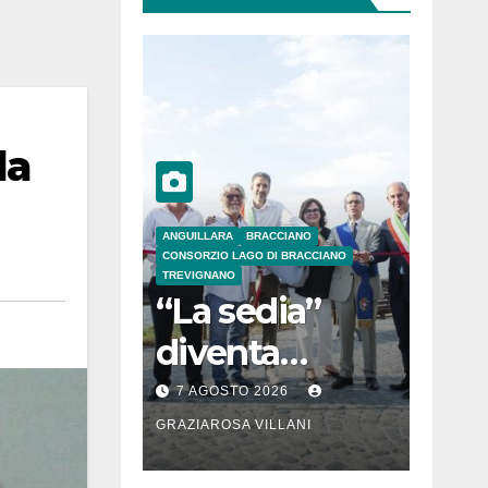
la
ANGUILLARA
BRACCIANO
CONSORZIO LAGO DI BRACCIANO
TREVIGNANO
“La sedia”
diventa
Belvedere sul
7 AGOSTO 2026
lago di
GRAZIAROSA VILLANI
Bracciano: ieri