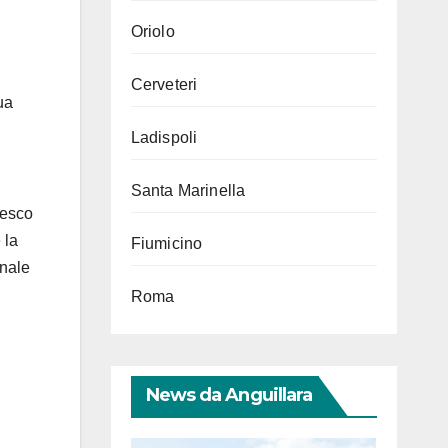
Oriolo
Cerveteri
ua
Ladispoli
Santa Marinella
cesco
 la
Fiumicino
unale
Roma
News da Anguillara