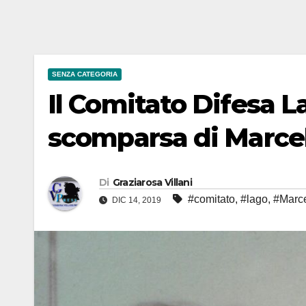
SENZA CATEGORIA
Il Comitato Difesa L
scomparsa di Marcel
Di
Graziarosa Villani
#comitato
,
#lago
,
#Marce
DIC 14, 2019