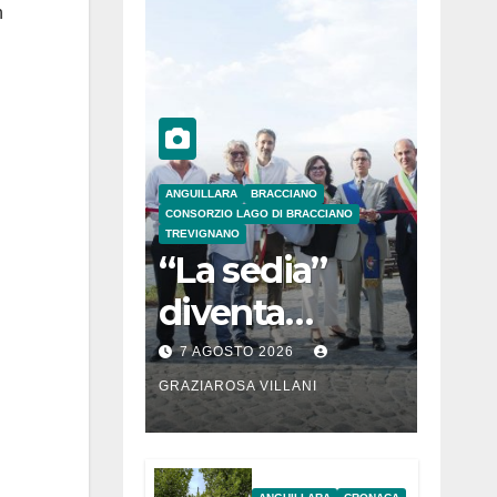
n
.
ANGUILLARA
BRACCIANO
CONSORZIO LAGO DI BRACCIANO
TREVIGNANO
“La sedia”
diventa
Belvedere sul
7 AGOSTO 2026
lago di
GRAZIAROSA VILLANI
Bracciano: ieri
l’inaugurazion