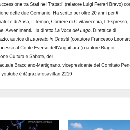
Successione tra Stati nei Trattati" (relatore Luigi Ferrari Bravo) co
azione delle due Germanie. Ha scritto per oltre 20 anni per
Il
oratrice di Ansa, Il Tempo, Corriere di Civitavecchia, L'Espresso,
e, Avvenimenti. Ha diretto
La Voce del Lago
. Direttrice di
azio, autrice di
Laureato in Onestà
(coautore Francesco Leonard
rocesso al Conte Everso dell'Anguillara
(coautore Biagio
ione Culturale Sabate
, del
Lacuale Bracciano-Martignano
, vicepresidente del Comitato Pen
le youtube è @graziarosavillani2210