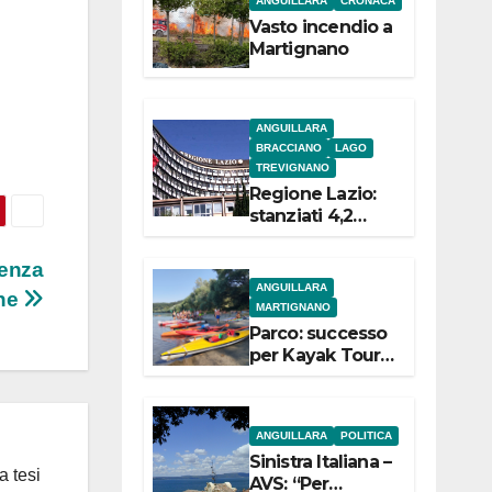
ANGUILLARA
CRONACA
e
Vasto incendio a
Martignano
ANGUILLARA
BRACCIANO
LAGO
TREVIGNANO
Regione Lazio:
stanziati 4,2
milioni di euro
per i 22 Comuni
lenza
dell’Etruria
ANGUILLARA
ne
Meridionale
MARTIGNANO
Parco: successo
per Kayak Tour a
Martignano
ANGUILLARA
POLITICA
Sinistra Italiana –
a tesi
AVS: “Per