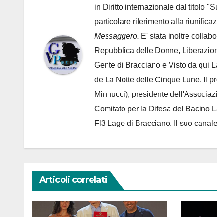
in Diritto internazionale dal titolo "
particolare riferimento alla riunific
Messaggero.
E' stata inoltre collab
Repubblica delle Donne, Liberazion
Gente di Bracciano
e Visto da qui L
de
La Notte delle Cinque Lune, Il p
Minnucci), presidente dell'
Associaz
Comitato per la Difesa del Bacino 
Fl3 Lago di Bracciano. Il suo cana
Articoli correlati