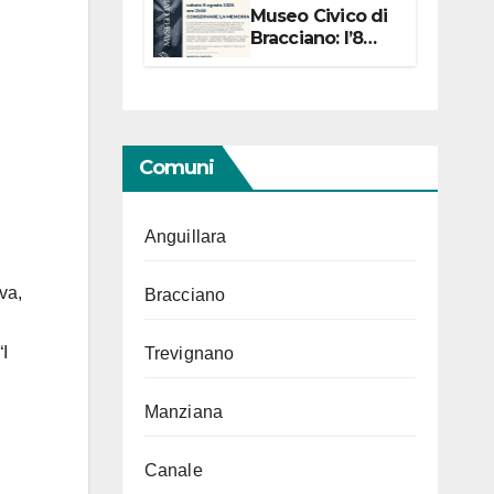
Museo Civico di
Bracciano: l’8
agosto per i 20
anni progetto
“Conservare la
memoria”
Comuni
Anguillara
va,
Bracciano
“I
Trevignano
Manziana
Canale