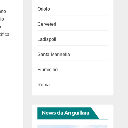
Oriolo
nno
io
Cerveteri
o
ifica
Ladispoli
Santa Marinella
Fiumicino
Roma
News da Anguillara