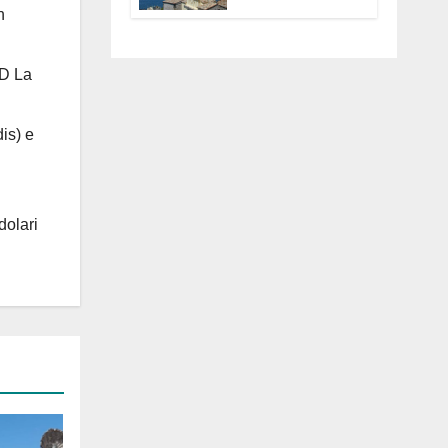
Anguillara
n
servono
trasparenza,
partecipazione e
 D La
scelte politiche
coraggiose”
is) e
dolari