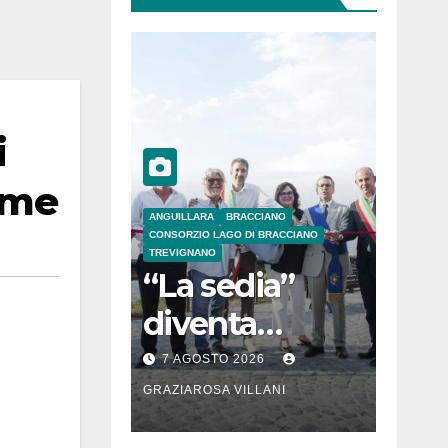
i
tume
ANGUILLARA
BRACCIANO
CONSORZIO LAGO DI BRACCIANO
TREVIGNANO
“La sedia”
diventa
Belvedere sul
7 AGOSTO 2026
lago di
GRAZIAROSA VILLANI
Bracciano: ieri