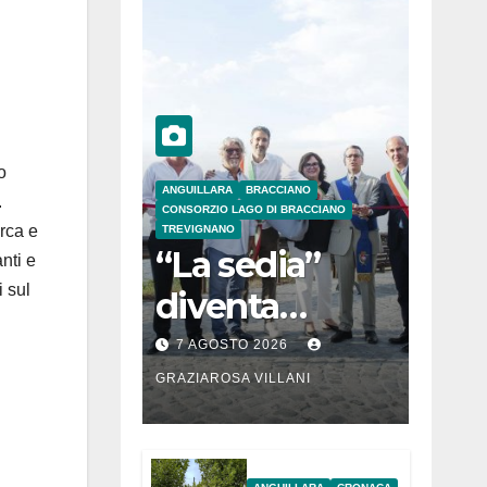
o
ANGUILLARA
BRACCIANO
.
CONSORZIO LAGO DI BRACCIANO
erca e
TREVIGNANO
“La sedia”
nti e
i sul
diventa
Belvedere sul
7 AGOSTO 2026
lago di
GRAZIAROSA VILLANI
Bracciano: ieri
l’inaugurazion