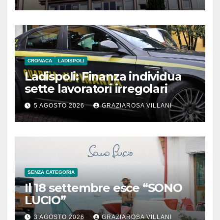
Meridionale
CRONACA
LADISPOLI
Ladispoli: Finanza individua
sette lavoratori irregolari
5 AGOSTO 2026
GRAZIAROSA VILLANI
SENZA CATEGORIA
Il 18 settembre esce “SONO
LUCIO”
3 AGOSTO 2026
GRAZIAROSA VILLANI