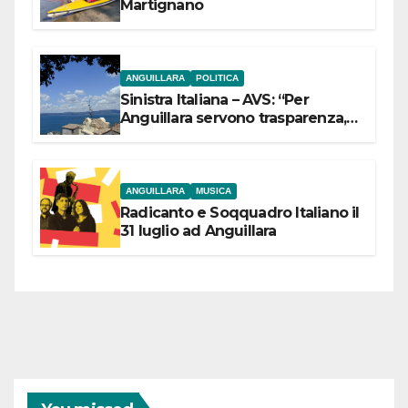
Martignano
ANGUILLARA
POLITICA
Sinistra Italiana – AVS: “Per
Anguillara servono trasparenza,
partecipazione e scelte politiche
coraggiose”
ANGUILLARA
MUSICA
Radicanto e Soqquadro Italiano il
31 luglio ad Anguillara