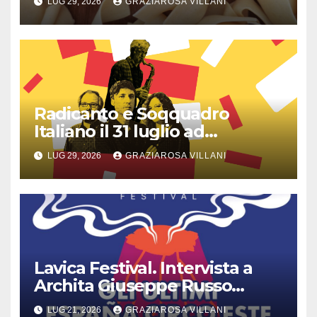
LUG 29, 2026
GRAZIAROSA VILLANI
Radicanto e Soqquadro
Italiano il 31 luglio ad
Anguillara
LUG 29, 2026
GRAZIAROSA VILLANI
Lavica Festival. Intervista a
Archita Giuseppe Russo
dell’Associazione Aurora
LUG 21, 2026
GRAZIAROSA VILLANI