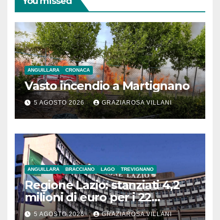
You missed
ANGUILLARA
CRONACA
Vasto incendio a Martignano
5 AGOSTO 2026
GRAZIAROSA VILLANI
ANGUILLARA
BRACCIANO
LAGO
TREVIGNANO
Regione Lazio: stanziati 4,2
milioni di euro per i 22
Comuni dell’Etruria
5 AGOSTO 2026
GRAZIAROSA VILLANI