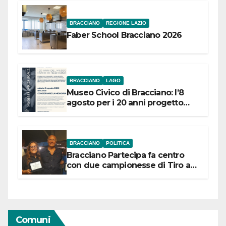
BRACCIANO
REGIONE LAZIO
Faber School Bracciano 2026
BRACCIANO
LAGO
Museo Civico di Bracciano: l’8
agosto per i 20 anni progetto
“Conservare la memoria”
BRACCIANO
POLITICA
Bracciano Partecipa fa centro
con due campionesse di Tiro a
Segno in vista delle urne
Comuni