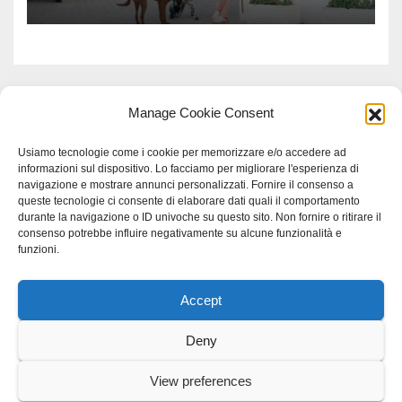
Manage Cookie Consent
Usiamo tecnologie come i cookie per memorizzare e/o accedere ad
informazioni sul dispositivo. Lo facciamo per migliorare l'esperienza di
navigazione e mostrare annunci personalizzati. Fornire il consenso a
queste tecnologie ci consente di elaborare dati quali il comportamento
durante la navigazione o ID univoche su questo sito. Non fornire o ritirare il
consenso potrebbe influire negativamente su alcune funzionalità e
funzioni.
Accept
Proudly powered by WordPress
|
Tema: Newspaperex di
Themeansar
.
Deny
Home
Gerenza
home
Lavoro
Scienza
studio specialistico bracciano
View preferences
Villani Comunicazione