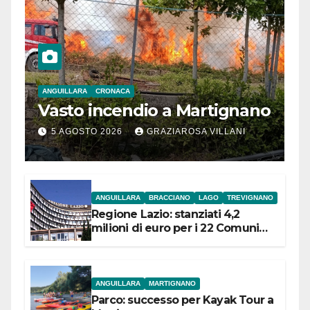
ANGUILLARA
CRONACA
Vasto incendio a Martignano
5 AGOSTO 2026
GRAZIAROSA VILLANI
ANGUILLARA
BRACCIANO
LAGO
TREVIGNANO
Regione Lazio: stanziati 4,2
milioni di euro per i 22 Comuni
dell’Etruria Meridionale
ANGUILLARA
MARTIGNANO
Parco: successo per Kayak Tour a