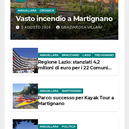
ANGUILLARA
CRONACA
Vasto incendio a Martignano
5 AGOSTO 2026
GRAZIAROSA VILLANI
ANGUILLARA
BRACCIANO
LAGO
TREVIGNANO
Regione Lazio: stanziati 4,2
milioni di euro per i 22 Comuni
dell’Etruria Meridionale
ANGUILLARA
MARTIGNANO
Parco: successo per Kayak Tour a
Martignano
ANGUILLARA
POLITICA