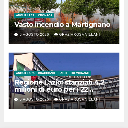
ANGUILLARA
CRONACA
Vasto incendio a Martignano
5 AGOSTO 2026
GRAZIAROSA VILLANI
ANGUILLARA
BRACCIANO
LAGO
TREVIGNANO
Regione Lazio: stanziati 4,2
milioni di euro per i 22
Comuni dell’Etruria
5 AGOSTO 2026
GRAZIAROSA VILLANI
Meridionale