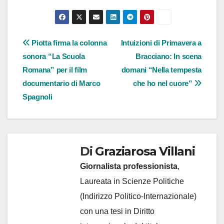
Navigazione
Piotta firma la colonna
Intuizioni di Primavera a
sonora “La Scuola
Bracciano: In scena
articoli
Romana” per il film
domani “Nella tempesta
documentario di Marco
che ho nel cuore”
Spagnoli
Di
Graziarosa Villani
Giornalista professionista
,
Laureata in Scienze Politiche
(Indirizzo Politico-Internazionale)
con una tesi in Diritto