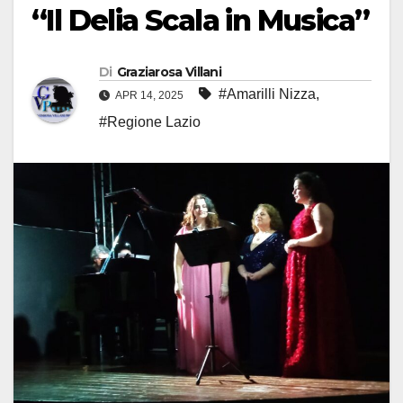
“Il Delia Scala in Musica”
Di
Graziarosa Villani
#Amarilli Nizza
,
APR 14, 2025
#Regione Lazio