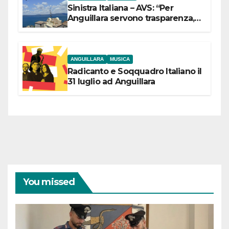
Sinistra Italiana – AVS: “Per
Anguillara servono trasparenza,
partecipazione e scelte politiche
coraggiose”
ANGUILLARA
MUSICA
Radicanto e Soqquadro Italiano il
31 luglio ad Anguillara
You missed