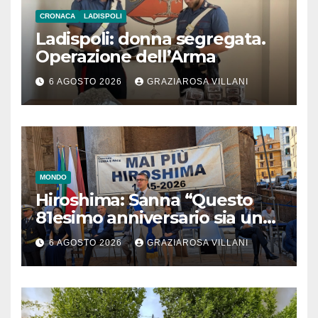
CRONACA
LADISPOLI
Ladispoli: donna segregata.
Operazione dell’Arma
6 AGOSTO 2026
GRAZIAROSA VILLANI
MONDO
Hiroshima: Sanna “Questo
81esimo anniversario sia un
monito per tutti”
6 AGOSTO 2026
GRAZIAROSA VILLANI