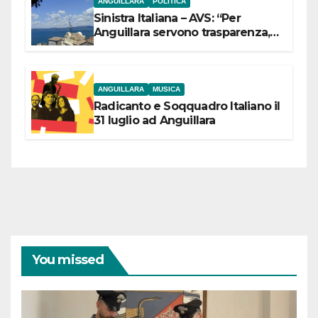
ANGUILLARA
POLITICA
Sinistra Italiana – AVS: “Per
Anguillara servono trasparenza,
partecipazione e scelte politiche
coraggiose”
ANGUILLARA
MUSICA
Radicanto e Soqquadro Italiano il
31 luglio ad Anguillara
You missed