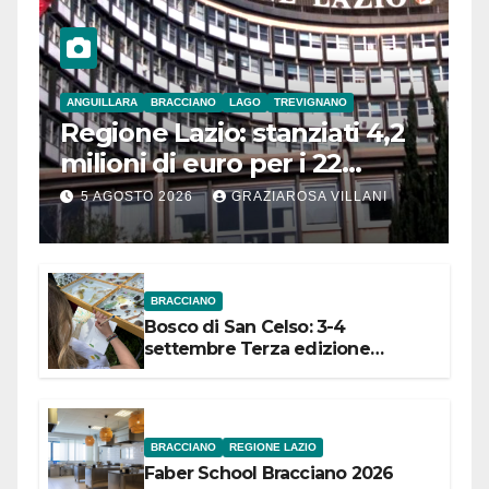
ANGUILLARA
BRACCIANO
LAGO
TREVIGNANO
Regione Lazio: stanziati 4,2
milioni di euro per i 22
Comuni dell’Etruria
5 AGOSTO 2026
GRAZIAROSA VILLANI
Meridionale
BRACCIANO
Bosco di San Celso: 3-4
settembre Terza edizione
Festival “Storie in cielo e in terra”
BRACCIANO
REGIONE LAZIO
Faber School Bracciano 2026