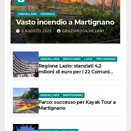
ANGUILLARA
CRONACA
Vasto incendio a Martignano
5 AGOSTO 2026
GRAZIAROSA VILLANI
ANGUILLARA
BRACCIANO
LAGO
TREVIGNANO
Regione Lazio: stanziati 4,2
milioni di euro per i 22 Comuni
dell’Etruria Meridionale
ANGUILLARA
MARTIGNANO
Parco: successo per Kayak Tour a
Martignano