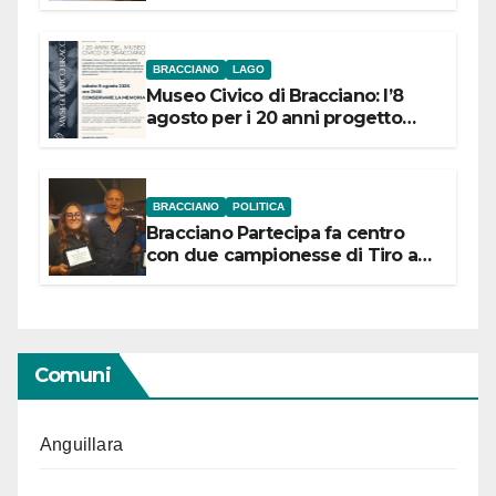
BRACCIANO
LAGO
Museo Civico di Bracciano: l’8
agosto per i 20 anni progetto
“Conservare la memoria”
BRACCIANO
POLITICA
Bracciano Partecipa fa centro
con due campionesse di Tiro a
Segno in vista delle urne
Comuni
Anguillara