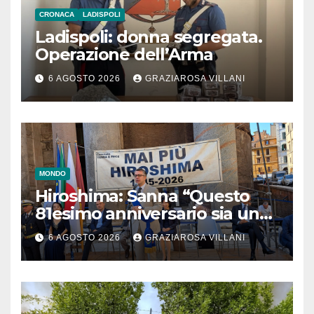
CRONACA
LADISPOLI
Ladispoli: donna segregata.
Operazione dell’Arma
6 AGOSTO 2026
GRAZIAROSA VILLANI
MONDO
Hiroshima: Sanna “Questo
81esimo anniversario sia un
monito per tutti”
6 AGOSTO 2026
GRAZIAROSA VILLANI