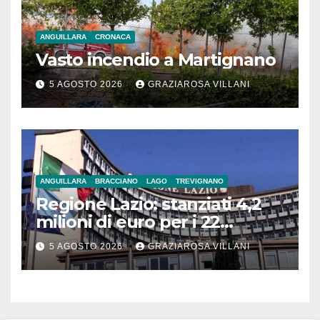
ANGUILLARA
CRONACA
Vasto incendio a Martignano
5 AGOSTO 2026
GRAZIAROSA VILLANI
ANGUILLARA
BRACCIANO
LAGO
TREVIGNANO
Regione Lazio: stanziati 4,2
milioni di euro per i 22
Comuni dell’Etruria
5 AGOSTO 2026
GRAZIAROSA VILLANI
Meridionale