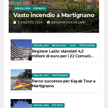
ANGUILLARA
CRONACA
Vasto incendio a Martignano
5 AGOSTO 2026
GRAZIAROSA VILLANI
ANGUILLARA
BRACCIANO
LAGO
TREVIGNANO
Regione Lazio: stanziati 4,2
milioni di euro per i 22 Comuni
dell’Etruria Meridionale
ANGUILLARA
MARTIGNANO
Parco: successo per Kayak Tour a
Martignano
ANGUILLARA
POLITICA