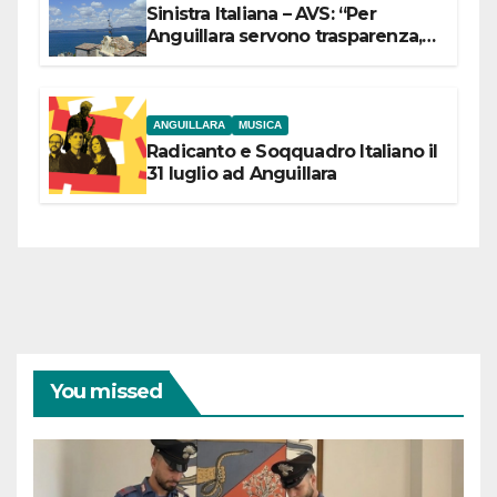
Sinistra Italiana – AVS: “Per
Anguillara servono trasparenza,
partecipazione e scelte politiche
coraggiose”
ANGUILLARA
MUSICA
Radicanto e Soqquadro Italiano il
31 luglio ad Anguillara
You missed