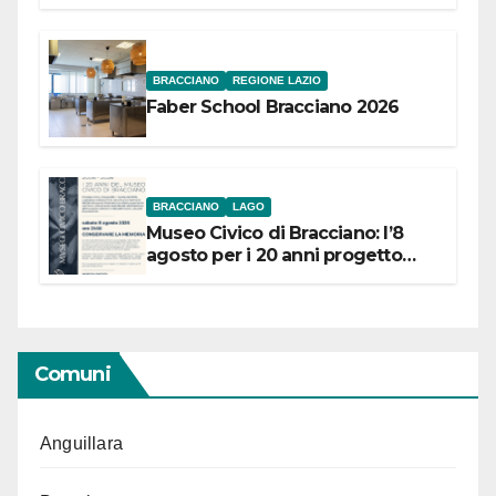
Festival “Storie in cielo e in terra”
BRACCIANO
REGIONE LAZIO
Faber School Bracciano 2026
BRACCIANO
LAGO
Museo Civico di Bracciano: l’8
agosto per i 20 anni progetto
“Conservare la memoria”
Comuni
Anguillara