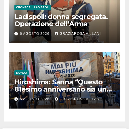
CRONACA
LADISPOLI
Ladispoli: donna segregata.
Operazione dell’Arma
6 AGOSTO 2026
GRAZIAROSA VILLANI
MONDO
Hiroshima: Sanna “Questo
81esimo anniversario sia un
monito per tutti”
6 AGOSTO 2026
GRAZIAROSA VILLANI