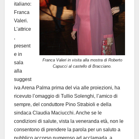
italiano:
Franca
Valeri.
L’attrice
,
present
e in
Franca Valeri in visita alla mostra di Roberto
sala
Capucci al castello di Bracciano.
alla
suggest
iva Arena Palma prima del via alle proiezioni, ha
ricevuto l’omaggio di Tullio Solenghi, l’amico di
sempre, del conduttore Pino Strabioli e della
sindaca Claudia Maciucchi. Anche se le
condizioni di salute, vista la veneranda età, non le
consentono di prendere la parola per un saluto a
pubblico accorso numeroso ad acclamarla, a