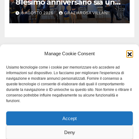
81esimo anniversario sia un
monito per tutti”
6 AGOSTO 2026
GRAZIAROSA VILLANI
Manage Cookie Consent
Usiamo tecnologie come i cookie per memorizzare e/o accedere ad
informazioni sul dispositivo. Lo facciamo per migliorare l'esperienza di
navigazione e mostrare annunci personalizzati. Fornire il consenso a
queste tecnologie ci consente di elaborare dati quali il comportamento
durante la navigazione o ID univoche su questo sito. Non fornire o ritirare il
consenso potrebbe influire negativamente su alcune funzionalità e
funzioni.
Accept
Proudly powered by WordPress
|
Tema: Newspaperex di
Themeansar
.
Deny
Home
Gerenza
home
Lavoro
Scienza
studio specialistico bracciano