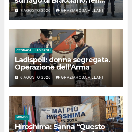
sul lago di Bracciano: ieri
l’inaugurazione
7 AGOSTO 2026
GRAZIAROSA VILLANI
CRONACA
LADISPOLI
Ladispoli: donna segregata.
Operazione dell’Arma
6 AGOSTO 2026
GRAZIAROSA VILLANI
MONDO
Hiroshima: Sanna “Questo