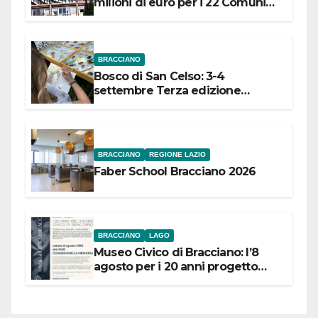
milioni di euro per i 22 Comuni
dell’Etruria Meridionale
BRACCIANO
Bosco di San Celso: 3-4
settembre Terza edizione
Festival “Storie in cielo e in terra”
BRACCIANO
REGIONE LAZIO
Faber School Bracciano 2026
BRACCIANO
LAGO
Museo Civico di Bracciano: l’8
agosto per i 20 anni progetto
“Conservare la memoria”