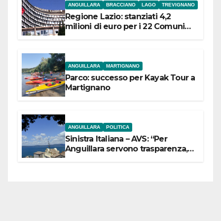
ANGUILLARA
BRACCIANO
LAGO
TREVIGNANO
Regione Lazio: stanziati 4,2
milioni di euro per i 22 Comuni
dell’Etruria Meridionale
ANGUILLARA
MARTIGNANO
Parco: successo per Kayak Tour a
Martignano
ANGUILLARA
POLITICA
Sinistra Italiana – AVS: “Per
Anguillara servono trasparenza,
partecipazione e scelte politiche
coraggiose”