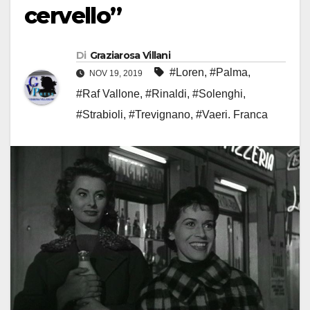
cervello”
Di
Graziarosa Villani
#Loren
,
#Palma
,
NOV 19, 2019
#Raf Vallone
,
#Rinaldi
,
#Solenghi
,
#Strabioli
,
#Trevignano
,
#Vaeri. Franca