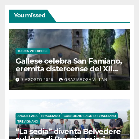
You missed
TUSCIA VITERBESE
Gallese celebra San Famiano,
eremita cistercense del XII
secolo
7 AGOSTO 2026
GRAZIAROSA VILLANI
ANGUILLARA
BRACCIANO
CONSORZIO LAGO DI BRACCIANO
TREVIGNANO
“La sedia” diventa Belvedere