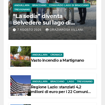
ANGUILLARA
BRACCIANO
CONSORZIO LAGO DI BRACCIANO
TREVIGNANO
“La sedia” diventa
Belvedere sul lago di
Bracciano: ieri
7 AGOSTO 2026
GRAZIAROSA VILLANI
l’inaugurazione
ANGUILLARA
CRONACA
Vasto incendio a Martignano
ANGUILLARA
BRACCIANO
LAGO
TREVIGNANO
Regione Lazio: stanziati 4,2
milioni di euro per i 22 Comuni
dell’Etruria Meridionale