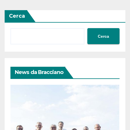
Cerca
Cerca
News da Bracciano