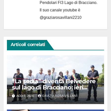
Pendolari Fl3 Lago di Bracciano.
Il suo canale youtube è
@graziarosavillani2210
Articoli correlati
“La sedia” diventa Belvedere
sul lago di Bracciano: ieri
l’inaugurazione
AGO 7, 2026
GRAZIAROSA VILLANI