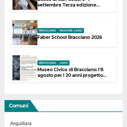
settembre Terza edizione
Festival “Storie in cielo e in terra”
BRACCIANO
REGIONE LAZIO
Faber School Bracciano 2026
BRACCIANO
LAGO
Museo Civico di Bracciano: l’8
agosto per i 20 anni progetto
“Conservare la memoria”
Comuni
Anguillara