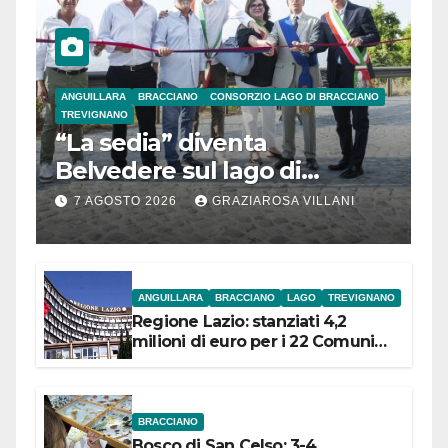
ANGUILLARA
BRACCIANO
CONSORZIO LAGO DI BRACCIANO
TREVIGNANO
“La sedia” diventa
Belvedere sul lago di
Bracciano: ieri
7 AGOSTO 2026
GRAZIAROSA VILLANI
l’inaugurazione
ANGUILLARA
BRACCIANO
LAGO
TREVIGNANO
Regione Lazio: stanziati 4,2
milioni di euro per i 22 Comuni
dell’Etruria Meridionale
BRACCIANO
Bosco di San Celso: 3-4