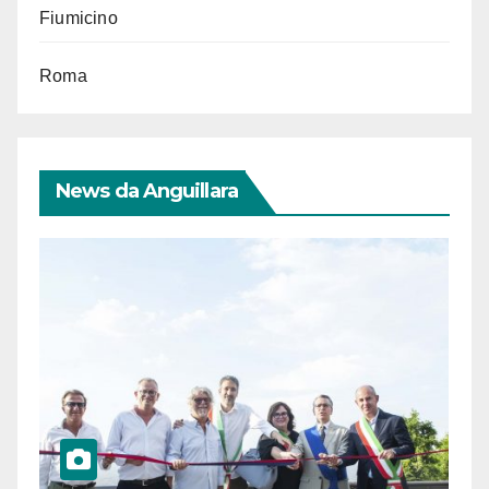
Fiumicino
Roma
News da Anguillara