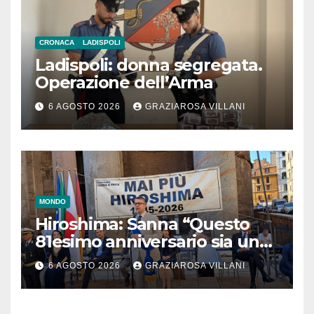
CRONACA
LADISPOLI
Ladispoli: donna segregata.
Operazione dell’Arma
6 AGOSTO 2026
GRAZIAROSA VILLANI
MONDO
Hiroshima: Sanna “Questo
81esimo anniversario sia un
monito per tutti”
6 AGOSTO 2026
GRAZIAROSA VILLANI