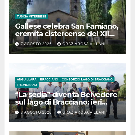
TUSCIA VITERBESE
Gallese celebra San Famiano,
eremita cistercense del XII
secolo
7 AGOSTO 2026
GRAZIAROSA VILLANI
ANGUILLARA
BRACCIANO
CONSORZIO LAGO DI BRACCIANO
TREVIGNANO
“La sedia” diventa Belvedere
sul lago di Bracciano: ieri
l’inaugurazione
7 AGOSTO 2026
GRAZIAROSA VILLANI