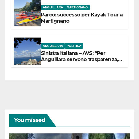
ANGUILLARA
MARTIGNANO
Parco: successo per Kayak Tour a
Martignano
ANGUILLARA
POLITICA
Sinistra Italiana – AVS: “Per
Anguillara servono trasparenza,
partecipazione e scelte politiche
coraggiose”
You missed