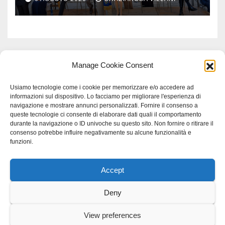
Manage Cookie Consent
Usiamo tecnologie come i cookie per memorizzare e/o accedere ad
informazioni sul dispositivo. Lo facciamo per migliorare l'esperienza di
navigazione e mostrare annunci personalizzati. Fornire il consenso a
queste tecnologie ci consente di elaborare dati quali il comportamento
durante la navigazione o ID univoche su questo sito. Non fornire o ritirare il
consenso potrebbe influire negativamente su alcune funzionalità e
funzioni.
Accept
Proudly powered by WordPress
|
Tema: Newspaperex di
Themeansar
.
Deny
Home
Gerenza
home
Lavoro
Scienza
studio specialistico bracciano
View preferences
Villani Comunicazione