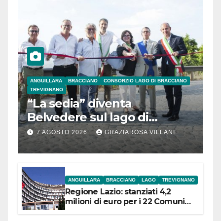
ANGUILLARA
BRACCIANO
CONSORZIO LAGO DI BRACCIANO
TREVIGNANO
“La sedia” diventa
Belvedere sul lago di
Bracciano: ieri
7 AGOSTO 2026
GRAZIAROSA VILLANI
l’inaugurazione
ANGUILLARA
BRACCIANO
LAGO
TREVIGNANO
Regione Lazio: stanziati 4,2
milioni di euro per i 22 Comuni
dell’Etruria Meridionale