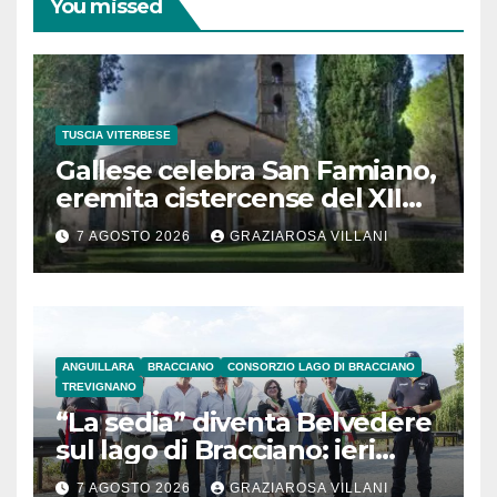
You missed
TUSCIA VITERBESE
Gallese celebra San Famiano,
eremita cistercense del XII
secolo
7 AGOSTO 2026
GRAZIAROSA VILLANI
ANGUILLARA
BRACCIANO
CONSORZIO LAGO DI BRACCIANO
TREVIGNANO
“La sedia” diventa Belvedere
sul lago di Bracciano: ieri
l’inaugurazione
7 AGOSTO 2026
GRAZIAROSA VILLANI