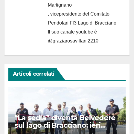
Martignano
, vicepresidente del Comitato
Pendolari Fl3 Lago di Bracciano.
Il suo canale youtube è
@graziarosavillani2210
Articoli correlati
“La sedia” diventa Belvedere
sul lago di Bracciano: ieri
l’inaugurazione