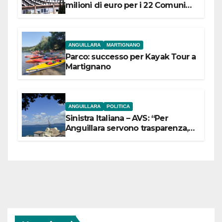
milioni di euro per i 22 Comuni
dell’Etruria Meridionale
ANGUILLARA
MARTIGNANO
Parco: successo per Kayak Tour a
Martignano
ANGUILLARA
POLITICA
Sinistra Italiana – AVS: “Per
Anguillara servono trasparenza,
partecipazione e scelte politiche
coraggiose”