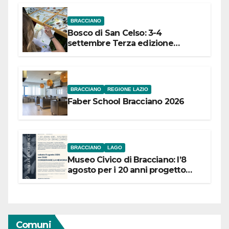
BRACCIANO
Bosco di San Celso: 3-4
settembre Terza edizione
Festival “Storie in cielo e in terra”
BRACCIANO
REGIONE LAZIO
Faber School Bracciano 2026
BRACCIANO
LAGO
Museo Civico di Bracciano: l’8
agosto per i 20 anni progetto
“Conservare la memoria”
Comuni