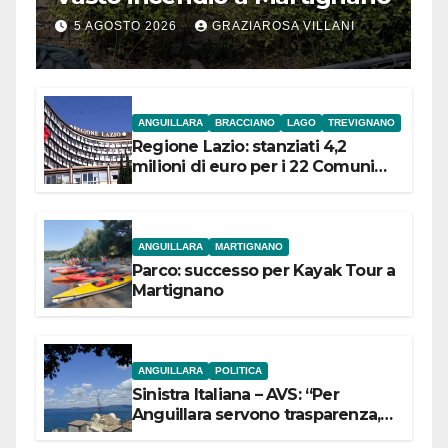
5 AGOSTO 2026
GRAZIAROSA VILLANI
ANGUILLARA
BRACCIANO
LAGO
TREVIGNANO
Regione Lazio: stanziati 4,2
milioni di euro per i 22 Comuni
dell’Etruria Meridionale
ANGUILLARA
MARTIGNANO
Parco: successo per Kayak Tour a
Martignano
ANGUILLARA
POLITICA
Sinistra Italiana – AVS: “Per
Anguillara servono trasparenza,
partecipazione e scelte politiche