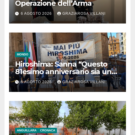
Operazione dell’Arma
6 AGOSTO 2026
GRAZIAROSA VILLANI
MONDO
Hiroshima: Sanna “Questo
81esimo anniversario sia un
monito per tutti”
6 AGOSTO 2026
GRAZIAROSA VILLANI
ANGUILLARA
CRONACA