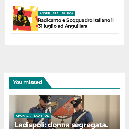
coraggiose”
ANGUILLARA
MUSICA
Radicanto e Soqquadro Italiano il
31 luglio ad Anguillara
You missed
CRONACA
LADISPOLI
Ladispoli: donna segregata.