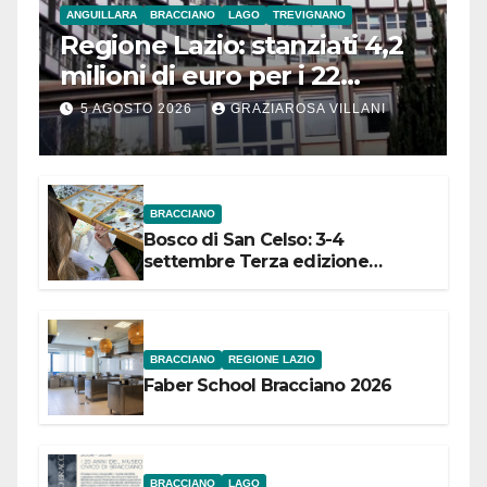
ANGUILLARA
BRACCIANO
LAGO
TREVIGNANO
Regione Lazio: stanziati 4,2
milioni di euro per i 22
Comuni dell’Etruria
5 AGOSTO 2026
GRAZIAROSA VILLANI
Meridionale
BRACCIANO
Bosco di San Celso: 3-4
settembre Terza edizione
Festival “Storie in cielo e in terra”
BRACCIANO
REGIONE LAZIO
Faber School Bracciano 2026
BRACCIANO
LAGO