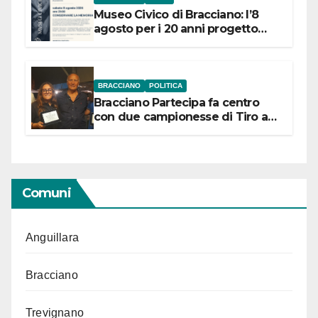
Museo Civico di Bracciano: l’8
agosto per i 20 anni progetto
“Conservare la memoria”
BRACCIANO
POLITICA
Bracciano Partecipa fa centro
con due campionesse di Tiro a
Segno in vista delle urne
Comuni
Anguillara
Bracciano
Trevignano