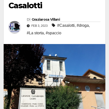
Casalotti
Di
Graziarosa Villani
#Casalotti
,
#droga
,
FEB 3, 2023
#La storta
,
#spaccio