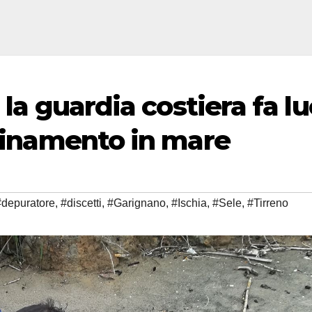
 la guardia costiera fa l
quinamento in mare
#depuratore
,
#discetti
,
#Garignano
,
#Ischia
,
#Sele
,
#Tirreno