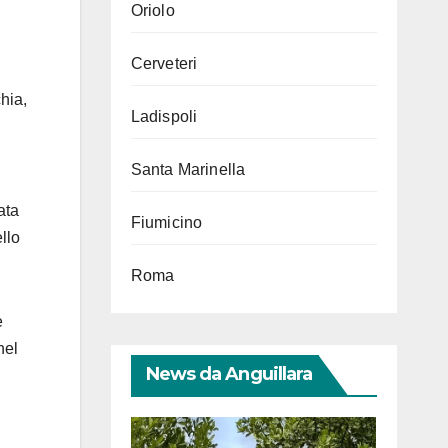
Oriolo
Cerveteri
chia,
Ladispoli
Santa Marinella
ata
Fiumicino
llo
Roma
e
nel
News da Anguillara