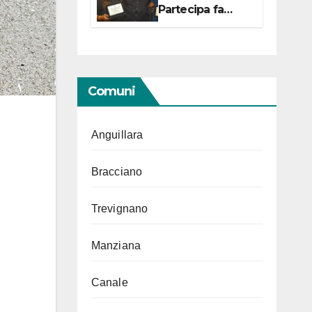
Partecipa fa
centro con due
campionesse di
Tiro a Segno in
vista delle urne
Comuni
Anguillara
Bracciano
Trevignano
Manziana
Canale