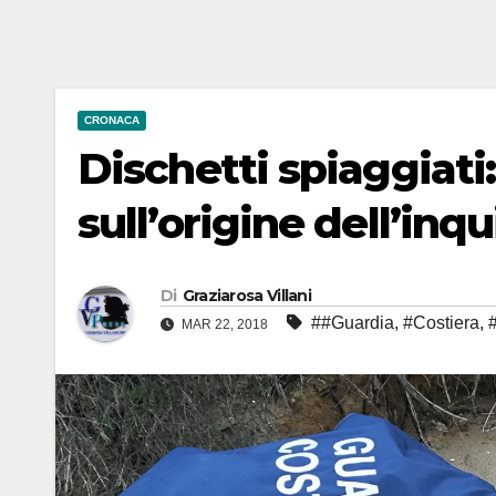
CRONACA
Dischetti spiaggiati:
sull’origine dell’in
Di
Graziarosa Villani
##Guardia
,
#Costiera
,
MAR 22, 2018