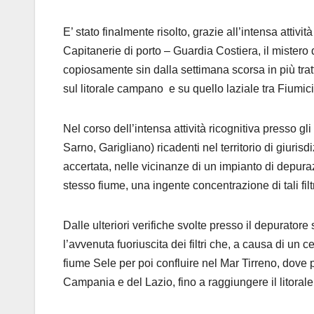
E’ stato finalmente risolto, grazie all’intensa attivi
Capitanerie di porto – Guardia Costiera, il mistero 
copiosamente sin dalla settimana scorsa in più tratti
sul litorale campano e su quello laziale tra Fiumic
Nel corso dell’intensa attività ricognitiva presso gl
Sarno, Garigliano) ricadenti nel territorio di giuris
accertata, nelle vicinanze di un impianto di depuraz
stesso fiume, una ingente concentrazione di tali filtr
Dalle ulteriori verifiche svolte presso il depurator
l’avvenuta fuoriuscita dei filtri che, a causa di un 
fiume Sele per poi confluire nel Mar Tirreno, dove pe
Campania e del Lazio, fino a raggiungere il litoral