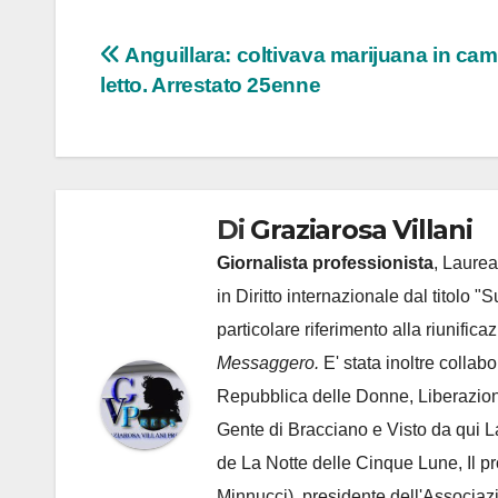
Navigazione
Anguillara: coltivava marijuana in ca
letto. Arrestato 25enne
articoli
Di
Graziarosa Villani
Giornalista professionista
, Laurea
in Diritto internazionale dal titolo "
particolare riferimento alla riunific
Messaggero.
E' stata inoltre collab
Repubblica delle Donne, Liberazion
Gente di Bracciano
e Visto da qui L
de
La Notte delle Cinque Lune, Il p
Minnucci), presidente dell'
Associaz