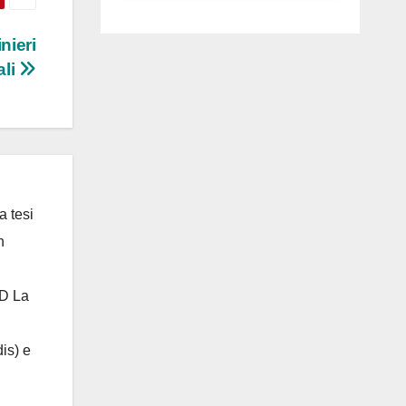
luglio ad
Anguillara
nieri
ali
a tesi
n
 D La
is) e