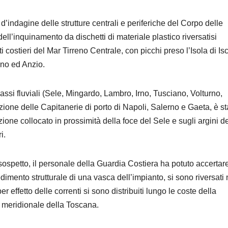
tà d’indagine delle strutture centrali e periferiche del Corpo delle
dell’inquinamento da dischetti di materiale plastico riversatisi
 costieri del Mar Tirreno Centrale, con picchi preso l’Isola di Is
ino ed Anzio.
i assi fluviali (Sele, Mingardo, Lambro, Irno, Tusciano, Volturno,
dizione delle Capitanerie di porto di Napoli, Salerno e Gaeta, è st
ione collocato in prossimità della foce del Sele e sugli argini de
i.
e sospetto, il personale della Guardia Costiera ha potuto accertar
cedimento strutturale di una vasca dell’impianto, si sono riversati 
r effetto delle correnti si sono distribuiti lungo le coste della
e meridionale della Toscana.