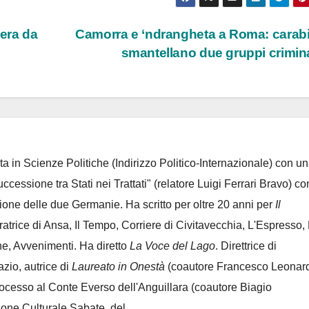
mera da
Camorra e ‘ndrangheta a Roma: carabi
smantellano due gruppi crimin
ta in Scienze Politiche (Indirizzo Politico-Internazionale) con un
Successione tra Stati nei Trattati" (relatore Luigi Ferrari Bravo) co
azione delle due Germanie. Ha scritto per oltre 20 anni per
Il
oratrice di Ansa, Il Tempo, Corriere di Civitavecchia, L'Espresso,
e, Avvenimenti. Ha diretto
La Voce del Lago
. Direttrice di
azio, autrice di
Laureato in Onestà
(coautore Francesco Leonard
rocesso al Conte Everso dell'Anguillara
(coautore Biagio
ione Culturale Sabate
, del