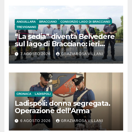
ANGUILLARA
BRACCIANO
CONSORZIO LAGO DI BRACCIANO
TREVIGNANO
“La sedia” diventa Belvedere
sul lago di Bracciano: ieri
l’inaugurazione
7 AGOSTO 2026
GRAZIAROSA VILLANI
CRONACA
LADISPOLI
Ladispoli: donna segregata.
Operazione dell’Arma
6 AGOSTO 2026
GRAZIAROSA VILLANI