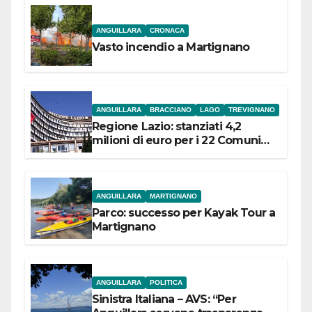
ANGUILLARA
CRONACA
Vasto incendio a Martignano
ANGUILLARA
BRACCIANO
LAGO
TREVIGNANO
Regione Lazio: stanziati 4,2
milioni di euro per i 22 Comuni
dell’Etruria Meridionale
ANGUILLARA
MARTIGNANO
Parco: successo per Kayak Tour a
Martignano
ANGUILLARA
POLITICA
Sinistra Italiana – AVS: “Per