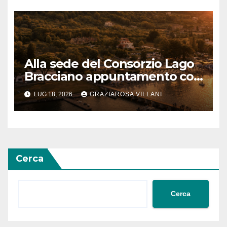
Alla sede del Consorzio Lago
Bracciano appuntamento col
Bel Canto: domenica 19 luglio
LUG 18, 2026
GRAZIAROSA VILLANI
2026 alle 19 concerto lirico ad
ingresso libero
Cerca
Cerca