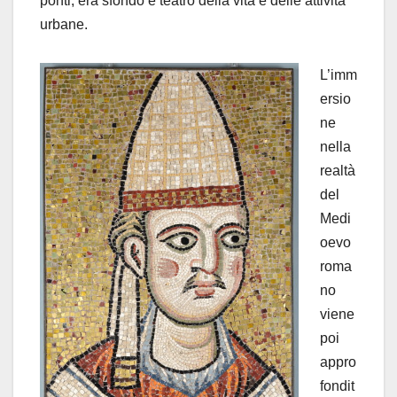
ponti, era sfondo e teatro della vita e delle attività
urbane.
L’imm
ersio
ne
nella
realtà
del
Medi
oevo
roma
no
viene
poi
appro
fondit