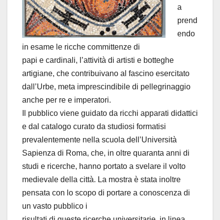
a
prend
endo
in esame le ricche committenze di
papi e cardinali, l’attività di artisti e botteghe
artigiane, che contribuivano al fascino esercitato
dall’Urbe, meta imprescindibile di pellegrinaggio
anche per re e imperatori.
Il pubblico viene guidato da ricchi apparati didattici
e dal catalogo curato da studiosi formatisi
prevalentemente nella scuola dell’Università
Sapienza di Roma, che, in oltre quaranta anni di
studi e ricerche, hanno portato a svelare il volto
medievale della città. La mostra è stata inoltre
pensata con lo scopo di portare a conoscenza di
un vasto pubblico i
risultati di queste ricerche universitarie, in linea