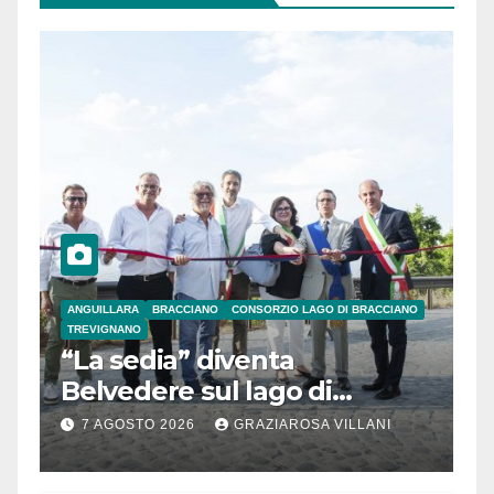
ANGUILLARA
BRACCIANO
CONSORZIO LAGO DI BRACCIANO
TREVIGNANO
“La sedia” diventa
Belvedere sul lago di
Bracciano: ieri
7 AGOSTO 2026
GRAZIAROSA VILLANI
l’inaugurazione