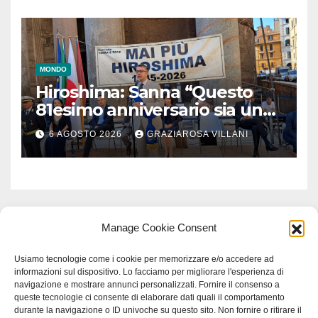
MONDO
Hiroshima: Sanna “Questo
81esimo anniversario sia un
monito per tutti”
6 AGOSTO 2026
GRAZIAROSA VILLANI
Manage Cookie Consent
Usiamo tecnologie come i cookie per memorizzare e/o accedere ad
informazioni sul dispositivo. Lo facciamo per migliorare l'esperienza di
navigazione e mostrare annunci personalizzati. Fornire il consenso a
queste tecnologie ci consente di elaborare dati quali il comportamento
durante la navigazione o ID univoche su questo sito. Non fornire o ritirare il