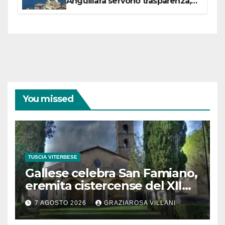
Anguillara servono trasparenza,
partecipazione e scelte politiche
coraggiose”
You missed
TUSCIA VITERBESE
Gallese celebra San Famiano,
eremita cistercense del XII
secolo
7 AGOSTO 2026
GRAZIAROSA VILLANI