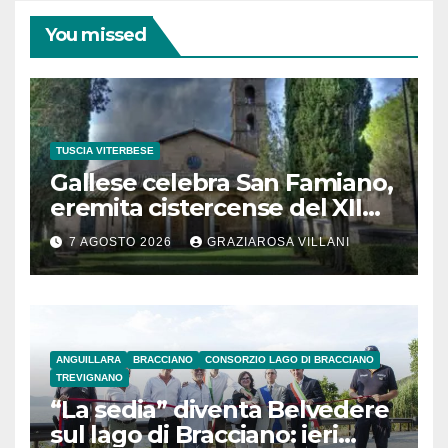
You missed
TUSCIA VITERBESE
Gallese celebra San Famiano,
eremita cistercense del XII
secolo
7 AGOSTO 2026
GRAZIAROSA VILLANI
ANGUILLARA
BRACCIANO
CONSORZIO LAGO DI BRACCIANO
TREVIGNANO
“La sedia” diventa Belvedere
sul lago di Bracciano: ieri