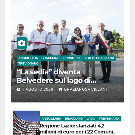
ANGUILLARA
BRACCIANO
CONSORZIO LAGO DI BRACCIANO
TREVIGNANO
“La sedia” diventa
Belvedere sul lago di
Bracciano: ieri
7 AGOSTO 2026
GRAZIAROSA VILLANI
l’inaugurazione
ANGUILLARA
BRACCIANO
LAGO
TREVIGNANO
Regione Lazio: stanziati 4,2
milioni di euro per i 22 Comuni