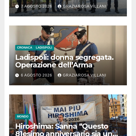
l’inaugurazione
7 AGOSTO 2026
GRAZIAROSA VILLANI
CRONACA
LADISPOLI
Ladispoli: donna segregata.
Operazione dell’Arma
6 AGOSTO 2026
GRAZIAROSA VILLANI
MONDO
Hiroshima: Sanna “Questo
81esimo anniversario sia un