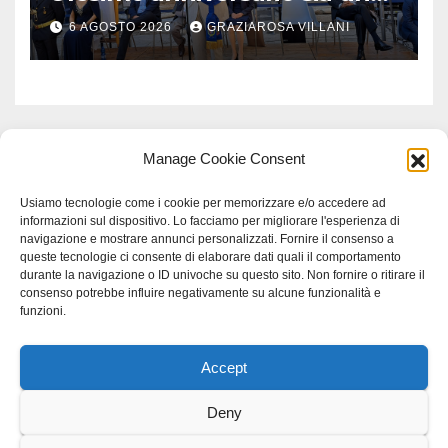
monito per tutti”
6 AGOSTO 2026
GRAZIAROSA VILLANI
Manage Cookie Consent
Usiamo tecnologie come i cookie per memorizzare e/o accedere ad
informazioni sul dispositivo. Lo facciamo per migliorare l'esperienza di
navigazione e mostrare annunci personalizzati. Fornire il consenso a
queste tecnologie ci consente di elaborare dati quali il comportamento
durante la navigazione o ID univoche su questo sito. Non fornire o ritirare il
consenso potrebbe influire negativamente su alcune funzionalità e
funzioni.
Accept
Proudly powered by WordPress
|
Tema: Newspaperex di
Themeansar
.
Deny
Home
Gerenza
home
Lavoro
Scienza
studio specialistico bracciano