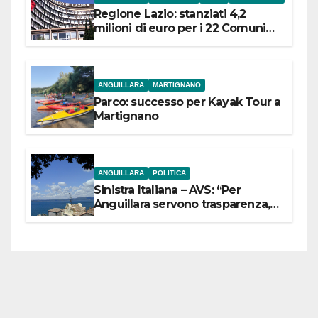
Regione Lazio: stanziati 4,2
milioni di euro per i 22 Comuni
dell’Etruria Meridionale
ANGUILLARA
MARTIGNANO
Parco: successo per Kayak Tour a
Martignano
ANGUILLARA
POLITICA
Sinistra Italiana – AVS: “Per
Anguillara servono trasparenza,
partecipazione e scelte politiche
coraggiose”