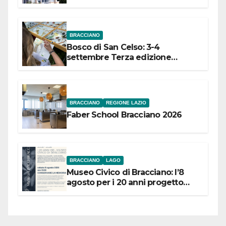
dell’Etruria Meridionale
BRACCIANO
Bosco di San Celso: 3-4
settembre Terza edizione
Festival “Storie in cielo e in terra”
BRACCIANO
REGIONE LAZIO
Faber School Bracciano 2026
BRACCIANO
LAGO
Museo Civico di Bracciano: l’8
agosto per i 20 anni progetto
“Conservare la memoria”