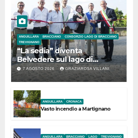
ANGUILLARA
BRACCIANO
CONSORZIO LAGO DI BRACCIANO
TREVIGNANO
“La sedia” diventa
Belvedere sul lago di
Bracciano: ieri
7 AGOSTO 2026
GRAZIAROSA VILLANI
l’inaugurazione
ANGUILLARA
CRONACA
Vasto incendio a Martignano
ANGUILLARA
BRACCIANO
LAGO
TREVIGNANO