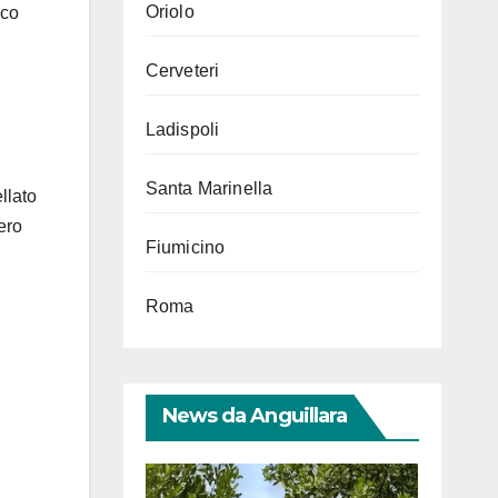
Oriolo
ico
Cerveteri
Ladispoli
Santa Marinella
llato
ero
Fiumicino
Roma
News da Anguillara