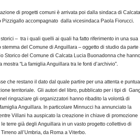
eazione di progetti comuni è arrivata poi dalla sindaca di Calcat
o Pizzigallo accompagnato dalla vicesindaca Paola Fiorucci.
torici – tra i quali quelli ai quali ha fatto riferimento in una sua
o stemma del Comune di Anguillara – oggetto di studio da parte 
ivio Storico del Comune di Calcata Lucia Buonadonna che hann
 mostra “La famiglia Anguillara tra le fonti d’archivio”.
sse che restano il dato dal quale partire per una attenta e puntua
ne territoriale. Gli autori del libro, pubblicato per i tipi di Ga
nel ringraziare gli organizzatori hanno ribadito la volontà di
 famiglia Anguillara. In particolare Minnucci ha annunciato la
entre Villani ha auspicato la creazione in chiave di promozione
 le terre già degli Anguillara in un vasto progetto collettivo di
l Tirreno all’Umbria, da Roma a Viterbo.