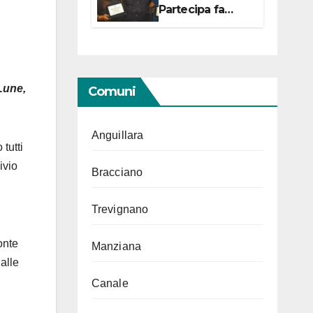
Partecipa fa
centro con due
campionesse di
Tiro a Segno in
vista delle urne
 Lune,
Comuni
Anguillara
tutti
ivio
Bracciano
Trevignano
onte
Manziana
dalle
Canale