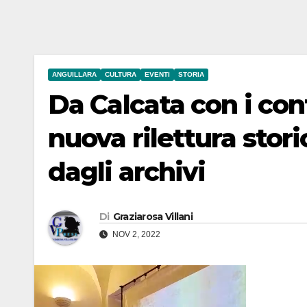
ANGUILLARA
CULTURA
EVENTI
STORIA
Da Calcata con i con
nuova rilettura stori
dagli archivi
Di
Graziarosa Villani
NOV 2, 2022