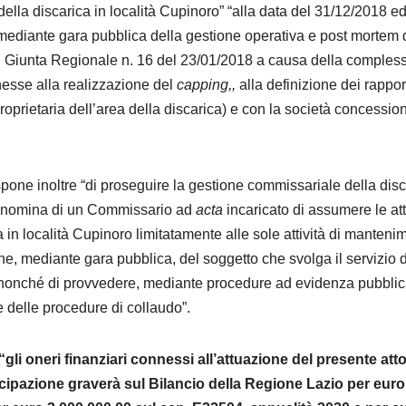
la discarica in località Cupinoro” “alla data del 31/12/2018 e
mediante gara pubblica della gestione operativa e post mortem 
di Giunta Regionale n. 16 del 23/01/2018 a causa della compless
nnesse alla realizzazione del
capping,,
alla definizione dei rappor
proprietaria dell’area della discarica) e con la società concessio
pone inoltre “di proseguire la gestione commissariale della disc
a nomina di un Commissario ad
acta
incaricato di assumere le att
ca in località Cupinoro limitatamente alle sole attività di manteni
one, mediante gara pubblica, del soggetto che svolga il servizio d
 nonché di provvedere, mediante procedure ad evidenza pubblic
e delle procedure di collaudo”.
gli oneri finanziari connessi all’attuazione del presente att
icipazione graverà sul Bilancio della Regione Lazio per euro