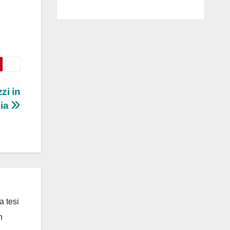
luglio ad
Anguillara
zi in
pia
a tesi
n