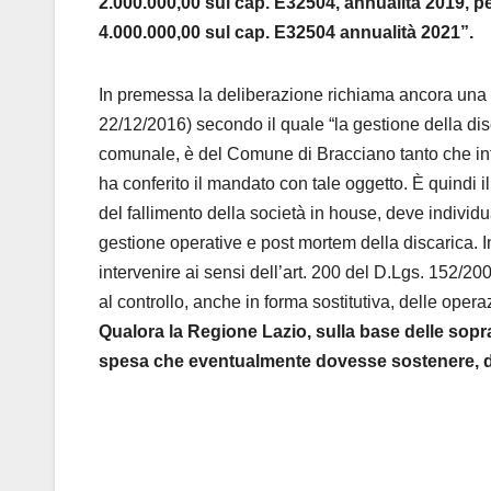
2.000.000,00 sul cap. E32504, annualità 2019, p
4.000.000,00 sul cap. E32504 annualità 2021”.
In premessa la deliberazione richiama ancora una v
22/12/2016) secondo il quale “la gestione della disc
comunale, è del Comune di Bracciano tanto che infa
ha conferito il mandato con tale oggetto. È quindi
del fallimento della società in house, deve individu
gestione operative e post mortem della discarica. I
intervenire ai sensi dell’art. 200 del D.Lgs. 152/2
al controllo, anche in forma sostitutiva, delle operazi
Qualora la Regione Lazio, sulla base delle soprac
spesa che eventualmente dovesse sostenere, d