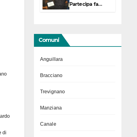
Partecipa fa
centro con due
campionesse di
Tiro a Segno in
vista delle urne
Comuni
Anguillara
iano
Bracciano
Trevignano
Manziana
tardo
Canale
 di