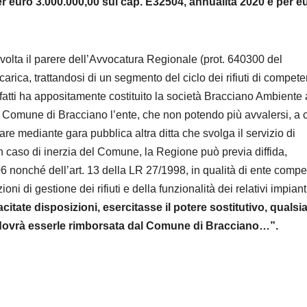
er euro 3.000.000,00 sul cap. E32504, annualità 2020 e per e
olta il parere dell’Avvocatura Regionale (prot. 640300 del
arica, trattandosi di un segmento del ciclo dei rifiuti di compet
tti ha appositamente costituito la società Bracciano Ambiente 
 il Comune di Bracciano l’ente, che non potendo più avvalersi, a
are mediante gara pubblica altra ditta che svolga il servizio di
n caso di inerzia del Comune, la Regione può previa diffida,
006 nonché dell’art. 13 della LR 27/1998, in qualità di ente comp
oni di gestione dei rifiuti e della funzionalità dei relativi impiant
itate disposizioni, esercitasse il potere sostitutivo, qualsia
ovrà esserle rimborsata dal Comune di Bracciano…”.