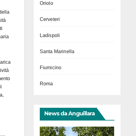
Oriolo
d
della
Cerveteri
ità
ti
Ladispoli
naria
Santa Marinella
arica
Fiumicino
ività
mento
Roma
i
a,
News da Anguillara
o