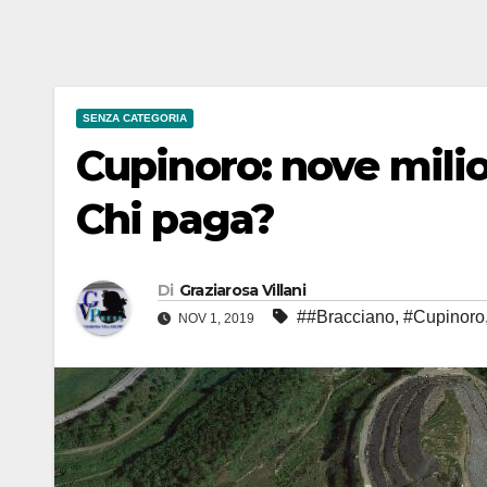
SENZA CATEGORIA
Cupinoro: nove milion
Chi paga?
Di
Graziarosa Villani
##Bracciano
,
#Cupinoro
NOV 1, 2019