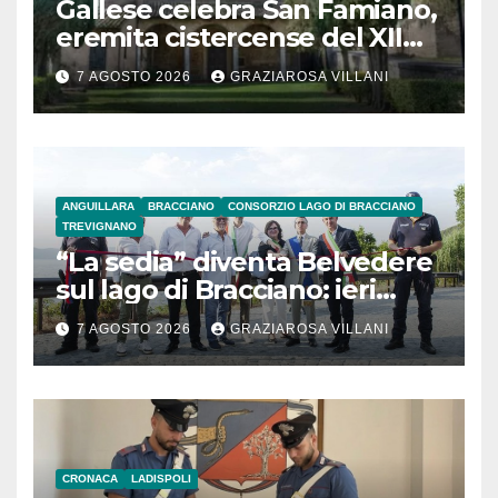
Gallese celebra San Famiano,
eremita cistercense del XII
secolo
7 AGOSTO 2026
GRAZIAROSA VILLANI
ANGUILLARA
BRACCIANO
CONSORZIO LAGO DI BRACCIANO
TREVIGNANO
“La sedia” diventa Belvedere
sul lago di Bracciano: ieri
l’inaugurazione
7 AGOSTO 2026
GRAZIAROSA VILLANI
CRONACA
LADISPOLI