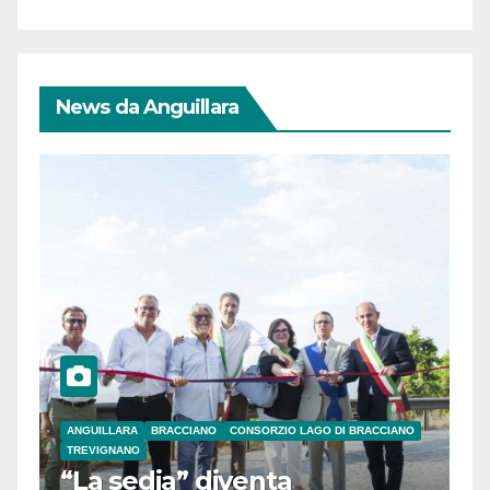
News da Anguillara
ANGUILLARA
BRACCIANO
CONSORZIO LAGO DI BRACCIANO
TREVIGNANO
“La sedia” diventa