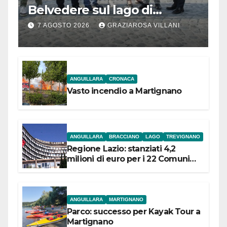
Belvedere sul lago di
Bracciano: ieri
7 AGOSTO 2026
GRAZIAROSA VILLANI
l’inaugurazione
ANGUILLARA
CRONACA
Vasto incendio a Martignano
ANGUILLARA
BRACCIANO
LAGO
TREVIGNANO
Regione Lazio: stanziati 4,2
milioni di euro per i 22 Comuni
dell’Etruria Meridionale
ANGUILLARA
MARTIGNANO
Parco: successo per Kayak Tour a
Martignano