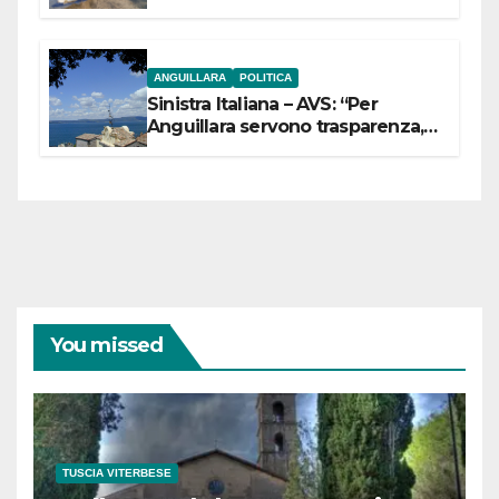
ANGUILLARA
POLITICA
Sinistra Italiana – AVS: “Per
Anguillara servono trasparenza,
partecipazione e scelte politiche
coraggiose”
You missed
TUSCIA VITERBESE