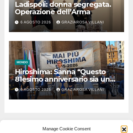
Ladispoli: donna segregata.
Operazione dell’Arma
6 AGOSTO 2026
GRAZIAROSA VILLANI
MONDO
Hiroshima: Sanna “Questo
81esimo anniversario sia un
monito per tutti”
6 AGOSTO 2026
GRAZIAROSA VILLANI
Manage Cookie Consent