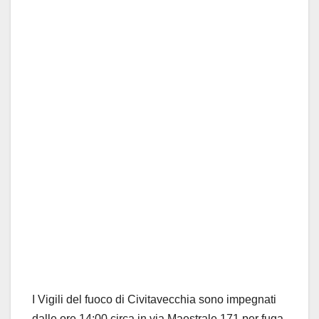
I Vigili del fuoco di Civitavecchia sono impegnati
dalle ore 14:00 circa in via Maestrale 171 per fuga