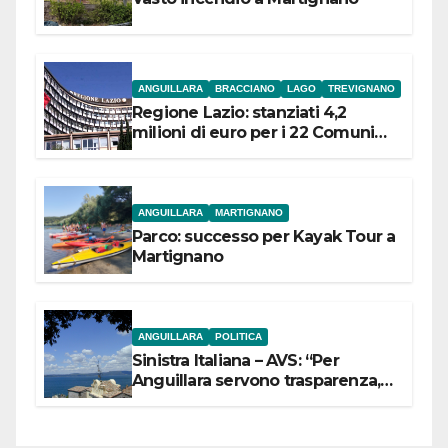
ANGUILLARA
BRACCIANO
LAGO
TREVIGNANO
Regione Lazio: stanziati 4,2
milioni di euro per i 22 Comuni
dell’Etruria Meridionale
ANGUILLARA
MARTIGNANO
Parco: successo per Kayak Tour a
Martignano
ANGUILLARA
POLITICA
Sinistra Italiana – AVS: “Per
Anguillara servono trasparenza,
partecipazione e scelte politiche
coraggiose”