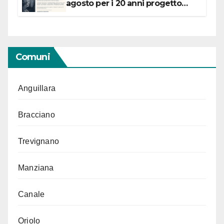
agosto per i 20 anni progetto
“Conservare la memoria”
Comuni
Anguillara
Bracciano
Trevignano
Manziana
Canale
Oriolo