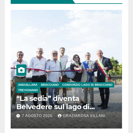
ANGUILLARA
BRACCIANO
CONSORZIO LAGO DI BRACCIANO
TREVIGNANO
“La sedia” diventa
Belvedere sul lago di
Bracciano: ieri
7 AGOSTO 2026
GRAZIAROSA VILLANI
l’inaugurazione