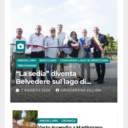
ANGUILLARA
BRACCIANO
CONSORZIO LAGO DI BRACCIANO
TREVIGNANO
“La sedia” diventa
Belvedere sul lago di
Bracciano: ieri
7 AGOSTO 2026
GRAZIAROSA VILLANI
l’inaugurazione
ANGUILLARA
CRONACA
Vasto incendio a Martignano