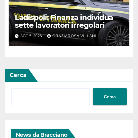
Ladispoli: Finanza individua
sette lavoratori irregolari
AGO 5, 2026
GRAZIAROSA VILLANI
Cerca
Cerca
News da Bracciano