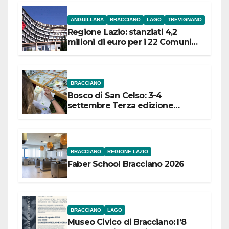
ANGUILLARA
BRACCIANO
LAGO
TREVIGNANO
Regione Lazio: stanziati 4,2
milioni di euro per i 22 Comuni
dell’Etruria Meridionale
BRACCIANO
Bosco di San Celso: 3-4
settembre Terza edizione
Festival “Storie in cielo e in terra”
BRACCIANO
REGIONE LAZIO
Faber School Bracciano 2026
BRACCIANO
LAGO
Museo Civico di Bracciano: l’8