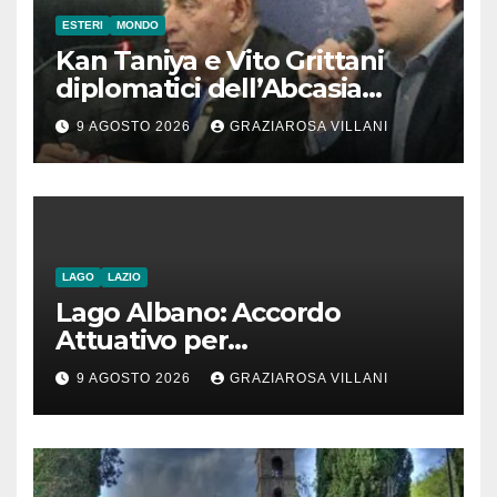
ESTERI
MONDO
Kan Taniya e Vito Grittani
diplomatici dell’Abcasia
contro nota del governo
9 AGOSTO 2026
GRAZIAROSA VILLANI
romeno. “Non si può invocare
la costruzione di ponti e allo
stesso tempo condannare
chiunque li attraversi”
LAGO
LAZIO
Lago Albano: Accordo
Attuativo per
l’interconnessione
9 AGOSTO 2026
GRAZIAROSA VILLANI
acquedottistica da 29,5
milioni di euro