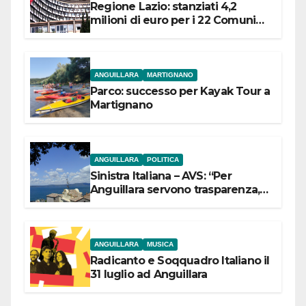
Regione Lazio: stanziati 4,2
milioni di euro per i 22 Comuni
dell’Etruria Meridionale
ANGUILLARA
MARTIGNANO
Parco: successo per Kayak Tour a
Martignano
ANGUILLARA
POLITICA
Sinistra Italiana – AVS: “Per
Anguillara servono trasparenza,
partecipazione e scelte politiche
coraggiose”
ANGUILLARA
MUSICA
Radicanto e Soqquadro Italiano il
31 luglio ad Anguillara