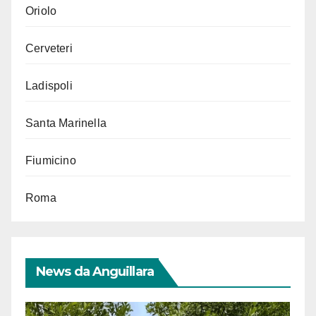
Oriolo
Cerveteri
Ladispoli
Santa Marinella
Fiumicino
Roma
News da Anguillara