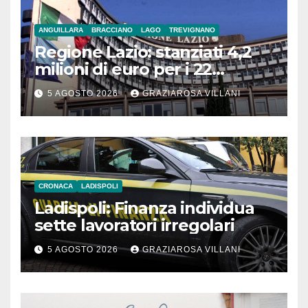
ANGUILLARA
BRACCIANO
LAGO
TREVIGNANO
Regione Lazio: stanziati 4,2
milioni di euro per i 22
Comuni dell’Etruria
5 AGOSTO 2026
GRAZIAROSA VILLANI
Meridionale
CRONACA
LADISPOLI
Ladispoli: Finanza individua
sette lavoratori irregolari
5 AGOSTO 2026
GRAZIAROSA VILLANI