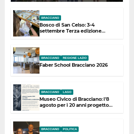
BRACCIANO
Bosco di San Celso: 3-4
settembre Terza edizione
Festival “Storie in cielo e in terra”
BRACCIANO
REGIONE LAZIO
Faber School Bracciano 2026
BRACCIANO
LAGO
Museo Civico di Bracciano: l’8
agosto per i 20 anni progetto
“Conservare la memoria”
BRACCIANO
POLITICA