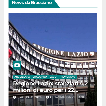
News da Bracciano
ANGUILLARA
BRACCIANO
LAGO
TREVIGNANO
Regione Lazio: stanziati 4,2
milioni di euro per i 22
Comuni dell’Etruria
5 AGOSTO 2026
GRAZIAROSA VILLANI
Meridionale