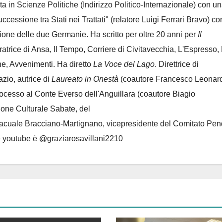
ta in Scienze Politiche (Indirizzo Politico-Internazionale) con un
Successione tra Stati nei Trattati" (relatore Luigi Ferrari Bravo) co
azione delle due Germanie. Ha scritto per oltre 20 anni per
Il
oratrice di Ansa, Il Tempo, Corriere di Civitavecchia, L'Espresso,
e, Avvenimenti. Ha diretto
La Voce del Lago
. Direttrice di
azio, autrice di
Laureato in Onestà
(coautore Francesco Leonard
rocesso al Conte Everso dell'Anguillara
(coautore Biagio
ione Culturale Sabate
, del
Lacuale Bracciano-Martignano
, vicepresidente del Comitato Pen
le youtube è @graziarosavillani2210