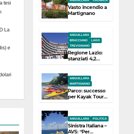
ANGUILLARA
CRONACA
a tesi
e
Vasto incendio a
n
Martignano
 D La
ANGUILLARA
BRACCIANO
LAGO
TREVIGNANO
is) e
Regione Lazio:
stanziati 4,2
milioni di euro
per i 22 Comuni
dolari
dell’Etruria
ANGUILLARA
Meridionale
MARTIGNANO
Parco: successo
per Kayak Tour a
Martignano
ANGUILLARA
POLITICA
Sinistra Italiana –
AVS: “Per