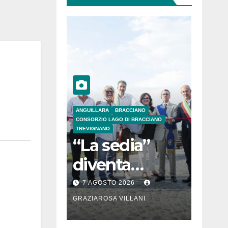
ANGUILLARA
BRACCIANO
CONSORZIO LAGO DI BRACCIANO
TREVIGNANO
“La sedia”
diventa
Belvedere sul
7 AGOSTO 2026
lago di
GRAZIAROSA VILLANI
Bracciano: ieri