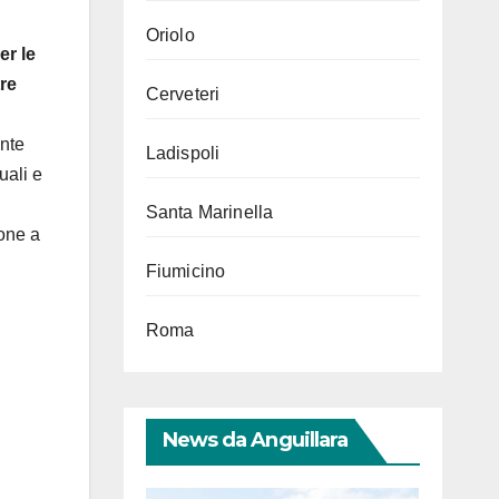
Oriolo
er le
tre
Cerveteri
ente
Ladispoli
uali e
Santa Marinella
sone a
Fiumicino
i
Roma
News da Anguillara