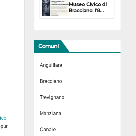
Museo Civico di
Bracciano: l’8
agosto per i 20
anni progetto
“Conservare la
memoria”
Comuni
Anguillara
Bracciano
Trevignano
Manziana
tico
ppur
Canale