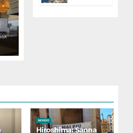
Anguillara
servono
trasparenza,
partecipazione e
scelte politiche
coraggiose”
OSA
MONDO
a
Hiroshima: Sanna