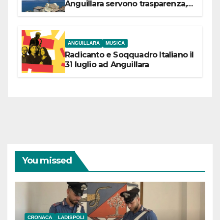
Anguillara servono trasparenza,
partecipazione e scelte politiche
coraggiose”
ANGUILLARA
MUSICA
Radicanto e Soqquadro Italiano il
31 luglio ad Anguillara
You missed
CRONACA
LADISPOLI