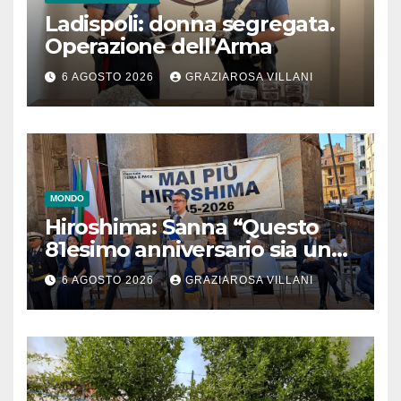
Ladispoli: donna segregata.
Operazione dell’Arma
6 AGOSTO 2026
GRAZIAROSA VILLANI
MONDO
Hiroshima: Sanna “Questo
81esimo anniversario sia un
monito per tutti”
6 AGOSTO 2026
GRAZIAROSA VILLANI