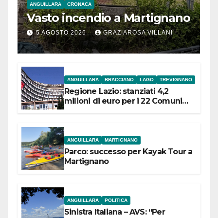
ANGUILLARA
CRONACA
Vasto incendio a Martignano
5 AGOSTO 2026
GRAZIAROSA VILLANI
ANGUILLARA
BRACCIANO
LAGO
TREVIGNANO
Regione Lazio: stanziati 4,2
milioni di euro per i 22 Comuni
dell’Etruria Meridionale
ANGUILLARA
MARTIGNANO
Parco: successo per Kayak Tour a
Martignano
ANGUILLARA
POLITICA
Sinistra Italiana – AVS: “Per