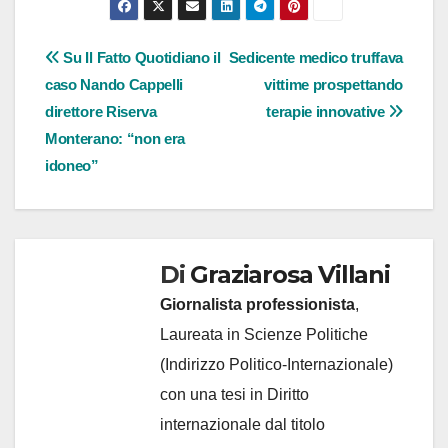
Navigazione
Su Il Fatto Quotidiano il
Sedicente medico truffava
caso Nando Cappelli
vittime prospettando
articoli
direttore Riserva
terapie innovative
Monterano: “non era
idoneo”
Di
Graziarosa Villani
Giornalista professionista
,
Laureata in Scienze Politiche
(Indirizzo Politico-Internazionale)
con una tesi in Diritto
internazionale dal titolo