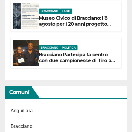
BRACCIANO
LAGO
Museo Civico di Bracciano: l’8
agosto per i 20 anni progetto
“Conservare la memoria”
BRACCIANO
POLITICA
Bracciano Partecipa fa centro
con due campionesse di Tiro a
Segno in vista delle urne
Comuni
Anguillara
Bracciano