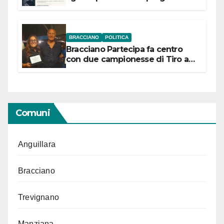
“Conservare la memoria”
BRACCIANO
POLITICA
Bracciano Partecipa fa centro
con due campionesse di Tiro a
Segno in vista delle urne
Comuni
Anguillara
Bracciano
Trevignano
Manziana