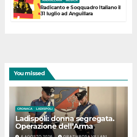
ANGUILLARA
MUSICA
Radicanto e Soqquadro Italiano il
31 luglio ad Anguillara
You missed
CRONACA
LADISPOLI
Ladispoli: donna segregata.
Operazione dell’Arma
6 AGOSTO 2026
GRAZIAROSA VILLANI