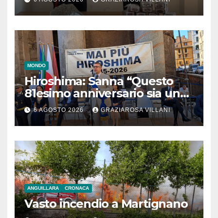
MONDO
Hiroshima: Sanna “Questo
81esimo anniversario sia un
monito per tutti”
6 AGOSTO 2026
GRAZIAROSA VILLANI
ANGUILLARA
CRONACA
Vasto incendio a Martignano