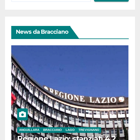
News da Bracciano
ANGUILLARA
BRACCIANO
LAGO
TREVIGNANO
Regione Lazio: stanziati 4,2