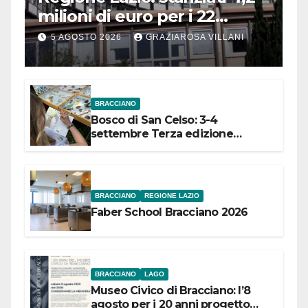
milioni di euro per i 22
Comuni dell’Etruria
5 AGOSTO 2026
GRAZIAROSA VILLANI
Meridionale
BRACCIANO
Bosco di San Celso: 3-4
settembre Terza edizione
Festival “Storie in cielo e in terra”
BRACCIANO
REGIONE LAZIO
Faber School Bracciano 2026
BRACCIANO
LAGO
Museo Civico di Bracciano: l’8
agosto per i 20 anni progetto