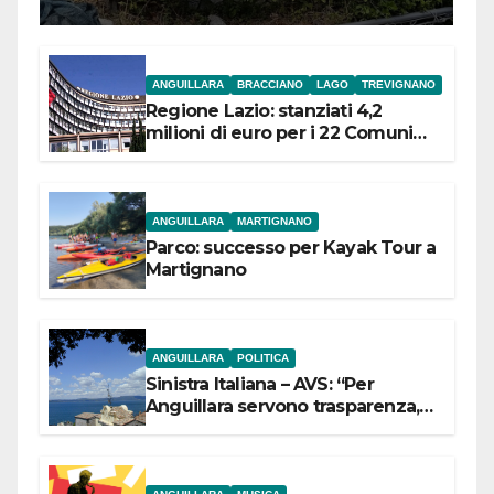
ANGUILLARA
BRACCIANO
LAGO
TREVIGNANO
Regione Lazio: stanziati 4,2
milioni di euro per i 22 Comuni
dell’Etruria Meridionale
ANGUILLARA
MARTIGNANO
Parco: successo per Kayak Tour a
Martignano
ANGUILLARA
POLITICA
Sinistra Italiana – AVS: “Per
Anguillara servono trasparenza,
partecipazione e scelte politiche
coraggiose”