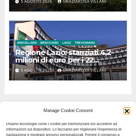
5 AGOSTO 2026
GRAZIAROSA VILLANI
ANGUILLARA
BRACCIANO
LAGO
TREVIGNANO
Regione Lazio: stanziati 4,2
milioni di euro per i 22
Comuni dell’Etruria
5 AGOSTO 2026
GRAZIAROSA VILLANI
Meridionale
Manage Cookie Consent
Usiamo tecnologie come i cookie per memorizzare e/o accedere ad
informazioni sul dispositivo. Lo facciamo per migliorare l'esperienza di
navigazione e mostrare annunci personalizzati. Fornire il consenso a