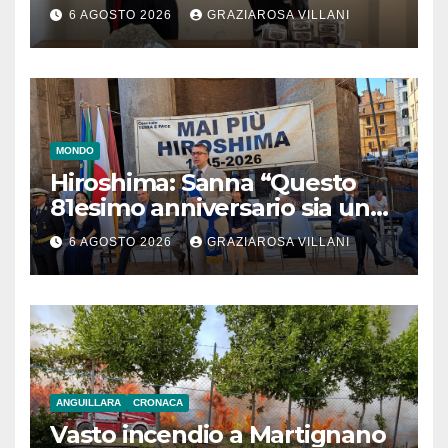
6 AGOSTO 2026
GRAZIAROSA VILLANI
MONDO
Hiroshima: Sanna “Questo
81esimo anniversario sia un
monito per tutti”
6 AGOSTO 2026
GRAZIAROSA VILLANI
ANGUILLARA
CRONACA
Vasto incendio a Martignano