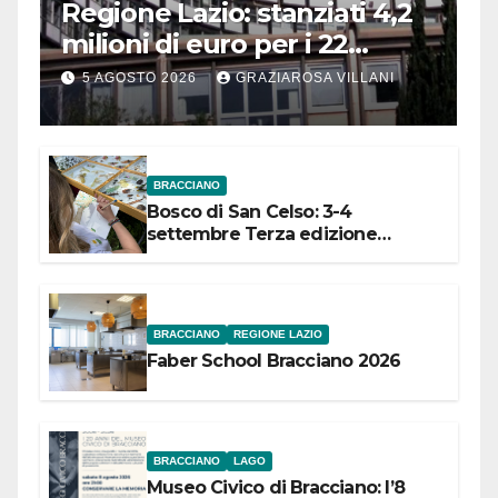
Regione Lazio: stanziati 4,2
milioni di euro per i 22
Comuni dell’Etruria
5 AGOSTO 2026
GRAZIAROSA VILLANI
Meridionale
BRACCIANO
Bosco di San Celso: 3-4
settembre Terza edizione
Festival “Storie in cielo e in terra”
BRACCIANO
REGIONE LAZIO
Faber School Bracciano 2026
BRACCIANO
LAGO
Museo Civico di Bracciano: l’8