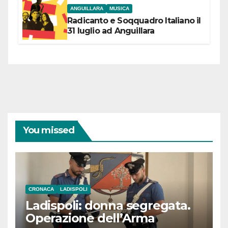
ANGUILLARA
MUSICA
Radicanto e Soqquadro Italiano il
31 luglio ad Anguillara
You missed
CRONACA
LADISPOLI
Ladispoli: donna segregata.
Operazione dell’Arma