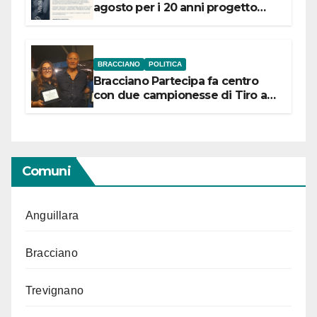
agosto per i 20 anni progetto
“Conservare la memoria”
BRACCIANO
POLITICA
Bracciano Partecipa fa centro
con due campionesse di Tiro a
Segno in vista delle urne
Comuni
Anguillara
Bracciano
Trevignano