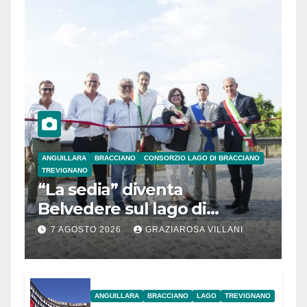
ANGUILLARA
BRACCIANO
CONSORZIO LAGO DI BRACCIANO
TREVIGNANO
“La sedia” diventa
Belvedere sul lago di
Bracciano: ieri
7 AGOSTO 2026
GRAZIAROSA VILLANI
l’inaugurazione
ANGUILLARA
BRACCIANO
LAGO
TREVIGNANO