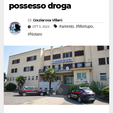
possesso droga
Di
Graziarosa Villani
#arresto
,
#Morlupo
,
OTT 5, 2023
#Notaro