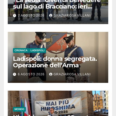
sul lago di Bracciano: ieri
l’inaugurazione
7 AGOSTO 2026
GRAZIAROSA VILLANI
CRONACA
LADISPOLI
Ladispoli: donna segregata.
Operazione dell’Arma
6 AGOSTO 2026
GRAZIAROSA VILLANI
MONDO