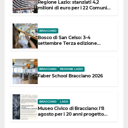
Regione Lazio: stanziati 4,2
milioni di euro per i 22 Comuni
dell’Etruria Meridionale
BRACCIANO
Bosco di San Celso: 3-4
settembre Terza edizione
Festival “Storie in cielo e in terra”
BRACCIANO
REGIONE LAZIO
Faber School Bracciano 2026
BRACCIANO
LAGO
Museo Civico di Bracciano: l’8
agosto per i 20 anni progetto
“Conservare la memoria”