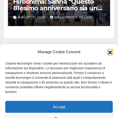
Hiroshima: Sanna “Questo
81esimo anniversario sia un
monito per tutti”
6 AGOSTO 2026
GRAZIAROSA VILLANI
Manage Cookie Consent
Usiamo tecnologie come i cookie per memorizzare e/o accedere ad
informazioni sul dispositivo. Lo facciamo per migliorare l'esperienza di
navigazione e mostrare annunci personalizzati. Fornire il consenso a
queste tecnologie ci consente di elaborare dati quali il comportamento
durante la navigazione o ID univoche su questo sito. Non fornire o ritirare il
consenso potrebbe influire negativamente su alcune funzionalità e
funzioni.
Accept
Proudly powered by WordPress
|
Tema: Newspaperex di
Themeansar
.