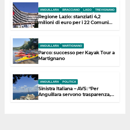
ANGUILLARA
BRACCIANO
LAGO
TREVIGNANO
Regione Lazio: stanziati 4,2
milioni di euro per i 22 Comuni
dell’Etruria Meridionale
ANGUILLARA
MARTIGNANO
Parco: successo per Kayak Tour a
Martignano
ANGUILLARA
POLITICA
Sinistra Italiana – AVS: “Per
Anguillara servono trasparenza,
partecipazione e scelte politiche
coraggiose”