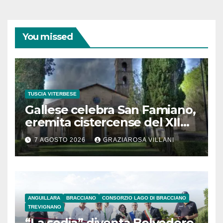
You missed
TUSCIA VITERBESE
Gallese celebra San Famiano,
eremita cistercense del XII
secolo
7 AGOSTO 2026
GRAZIAROSA VILLANI
ANGUILLARA
BRACCIANO
CONSORZIO LAGO DI BRACCIANO
TREVIGNANO
“La sedia” diventa Belvedere