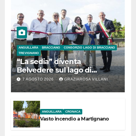
ANGUILLARA
BRACCIANO
CONSORZIO LAGO DI BRACCIANO
TREVIGNANO
“La sedia” diventa
Belvedere sul lago di
Bracciano: ieri
7 AGOSTO 2026
GRAZIAROSA VILLANI
l’inaugurazione
ANGUILLARA
CRONACA
Vasto incendio a Martignano