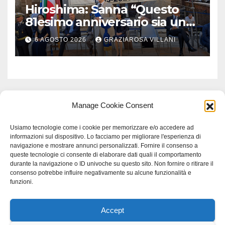
Hiroshima: Sanna “Questo
81esimo anniversario sia un
monito per tutti”
6 AGOSTO 2026
GRAZIAROSA VILLANI
Manage Cookie Consent
Usiamo tecnologie come i cookie per memorizzare e/o accedere ad
informazioni sul dispositivo. Lo facciamo per migliorare l'esperienza di
navigazione e mostrare annunci personalizzati. Fornire il consenso a
queste tecnologie ci consente di elaborare dati quali il comportamento
durante la navigazione o ID univoche su questo sito. Non fornire o ritirare il
consenso potrebbe influire negativamente su alcune funzionalità e
funzioni.
Accept
Proudly powered by WordPress
|
Tema: Newspaperex di
Themeansar
.