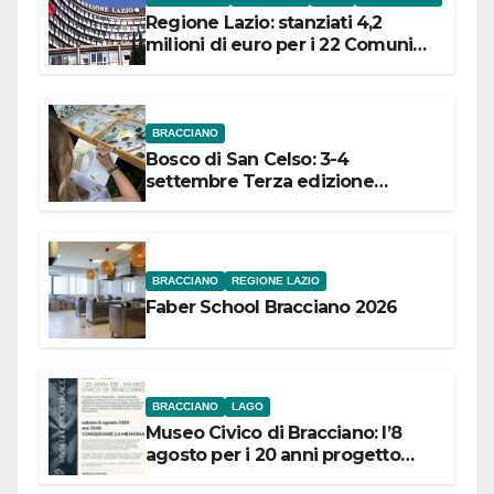
Regione Lazio: stanziati 4,2
milioni di euro per i 22 Comuni
dell’Etruria Meridionale
BRACCIANO
Bosco di San Celso: 3-4
settembre Terza edizione
Festival “Storie in cielo e in terra”
BRACCIANO
REGIONE LAZIO
Faber School Bracciano 2026
BRACCIANO
LAGO
Museo Civico di Bracciano: l’8
agosto per i 20 anni progetto
“Conservare la memoria”