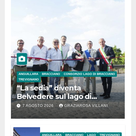
ANGUILLARA
BRACCIANO
CONSORZIO LAGO DI BRACCIANO
TREVIGNANO
“La sedia” diventa
Belvedere sul lago di
Bracciano: ieri
7 AGOSTO 2026
GRAZIAROSA VILLANI
l’inaugurazione
ANGUILLARA
BRACCIANO
LAGO
TREVIGNANO