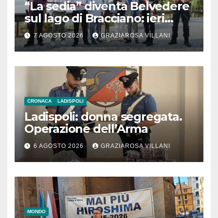
“La sedia” diventa Belvedere
sul lago di Bracciano: ieri
l’inaugurazione
7 AGOSTO 2026
GRAZIAROSA VILLANI
CRONACA
LADISPOLI
Ladispoli: donna segregata.
Operazione dell’Arma
6 AGOSTO 2026
GRAZIAROSA VILLANI
MONDO