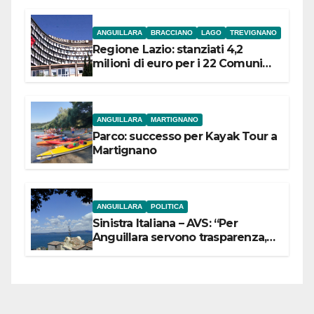
ANGUILLARA
BRACCIANO
LAGO
TREVIGNANO
Regione Lazio: stanziati 4,2
milioni di euro per i 22 Comuni
dell’Etruria Meridionale
ANGUILLARA
MARTIGNANO
Parco: successo per Kayak Tour a
Martignano
ANGUILLARA
POLITICA
Sinistra Italiana – AVS: “Per
Anguillara servono trasparenza,
partecipazione e scelte politiche
coraggiose”