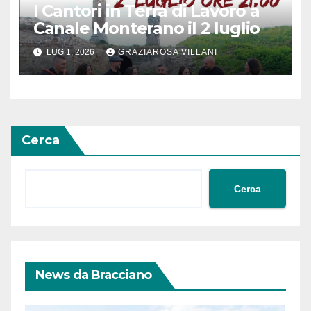
I Cantori in Terra di Lavoro a
Canale Monterano il 2 luglio
LUG 1, 2026
GRAZIAROSA VILLANI
Cerca
Cerca
News da Bracciano