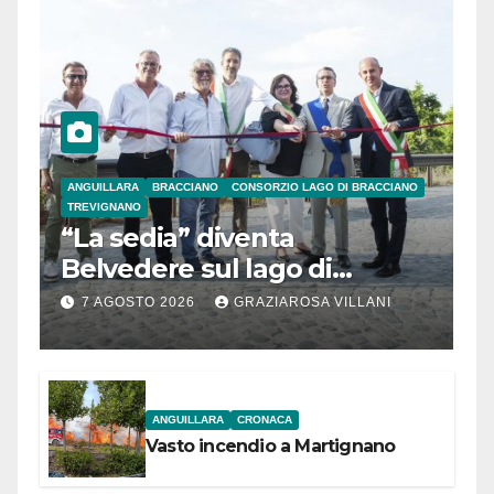
ANGUILLARA
BRACCIANO
CONSORZIO LAGO DI BRACCIANO
TREVIGNANO
“La sedia” diventa
Belvedere sul lago di
Bracciano: ieri
7 AGOSTO 2026
GRAZIAROSA VILLANI
l’inaugurazione
ANGUILLARA
CRONACA
Vasto incendio a Martignano