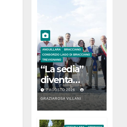
ANGUILLARA
BRACCIANO
CONSORZIO LAGO DI BRACCIANO
TREVIGNANO
“La sedia”
diventa
Belvedere sul
7 AGOSTO 2026
lago di
GRAZIAROSA VILLANI
Bracciano: ieri
l’inaugurazion