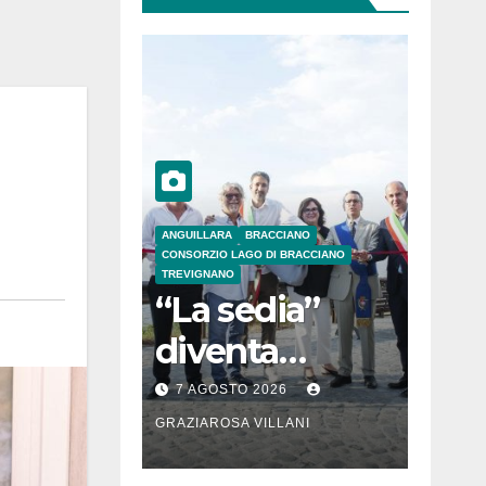
ANGUILLARA
BRACCIANO
CONSORZIO LAGO DI BRACCIANO
TREVIGNANO
“La sedia”
diventa
Belvedere sul
7 AGOSTO 2026
lago di
GRAZIAROSA VILLANI
Bracciano: ieri