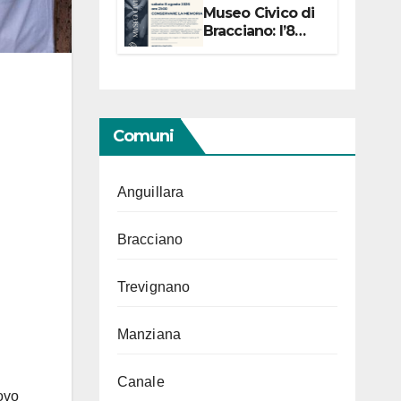
Museo Civico di
Bracciano: l’8
agosto per i 20
anni progetto
“Conservare la
memoria”
Comuni
Anguillara
Bracciano
Trevignano
Manziana
Canale
uovo