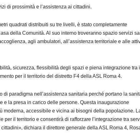
izi di prossimità e l’assistenza ai cittadini.
tri quadrati distribuiti su tre livelli, è stato completamente
 Casa della Comunità. Al suo interno troveranno spazio servizi san
ccoglienza, agli ambulatori, all’assistenza territoriale e alle attiv
ilità, sicurezza, flessibilità degli spazi e piena integrazione tra i
imento per il territorio del distretto F4 della ASL Roma 4.
i paradigma nell’assistenza sanitaria perché portano la sanit
riale e la presa in carico delle persone. Questa inaugurazione
ù moderna, accessibile e vicina ai bisogni della popolazione. L
r il territorio e consentirà di rafforzare l’integrazione tra serv
ei cittadini», dichiara il direttore generale della ASL Roma 4, Ros