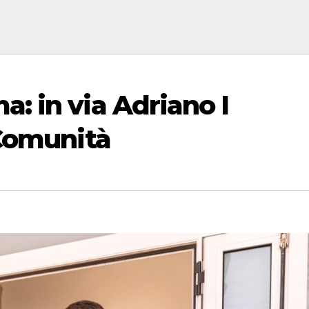
 in via Adriano I
 Comunità