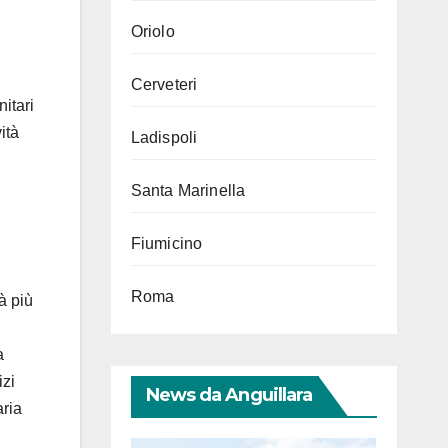
Oriolo
Cerveteri
itari
ità
Ladispoli
Santa Marinella
Fiumicino
Roma
à più
a
izi
News da Anguillara
aria