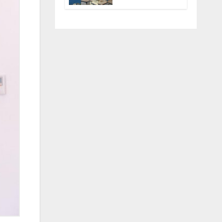
Anguillara
servono
trasparenza,
partecipazione e
scelte politiche
coraggiose”