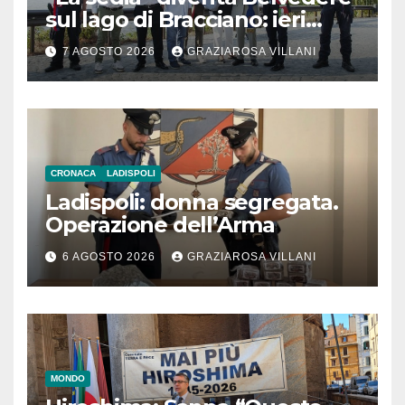
sul lago di Bracciano: ieri
l’inaugurazione
7 AGOSTO 2026
GRAZIAROSA VILLANI
CRONACA
LADISPOLI
Ladispoli: donna segregata.
Operazione dell’Arma
6 AGOSTO 2026
GRAZIAROSA VILLANI
MONDO