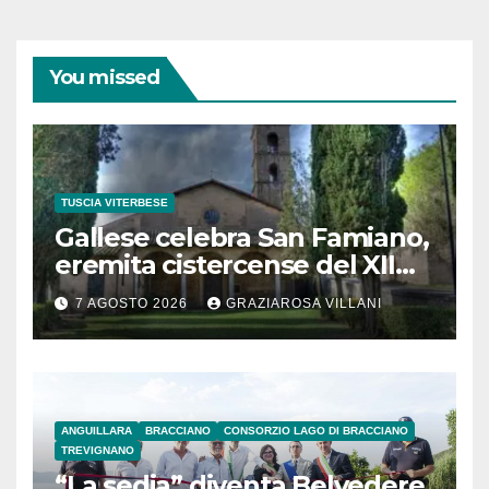
You missed
TUSCIA VITERBESE
Gallese celebra San Famiano,
eremita cistercense del XII
secolo
7 AGOSTO 2026
GRAZIAROSA VILLANI
ANGUILLARA
BRACCIANO
CONSORZIO LAGO DI BRACCIANO
TREVIGNANO
“La sedia” diventa Belvedere