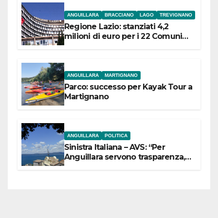
ANGUILLARA
BRACCIANO
LAGO
TREVIGNANO
Regione Lazio: stanziati 4,2
milioni di euro per i 22 Comuni
dell’Etruria Meridionale
ANGUILLARA
MARTIGNANO
Parco: successo per Kayak Tour a
Martignano
ANGUILLARA
POLITICA
Sinistra Italiana – AVS: “Per
Anguillara servono trasparenza,
partecipazione e scelte politiche
coraggiose”