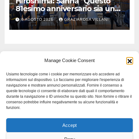
Hiroshima: Sanna “Questo
81esimo anniversario sia un
monito per tutti”
6 AGOSTO 2026
GRAZIAROSA VILLANI
Manage Cookie Consent
Usiamo tecnologie come i cookie per memorizzare e/o accedere ad
informazioni sul dispositivo. Lo facciamo per migliorare l'esperienza di
navigazione e mostrare annunci personalizzati. Fornire il consenso a
queste tecnologie ci consente di elaborare dati quali il comportamento
durante la navigazione o ID univoche su questo sito. Non fornire o ritirare il
consenso potrebbe influire negativamente su alcune funzionalità e
funzioni.
Accept
Proudly powered by WordPress
|
Tema: Newspaperex di
Themeansar
.