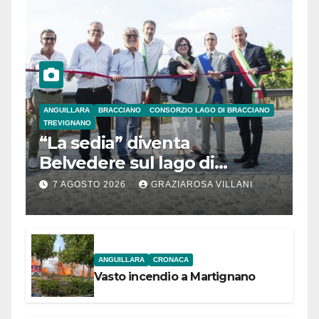
ANGUILLARA
BRACCIANO
CONSORZIO LAGO DI BRACCIANO
TREVIGNANO
“La sedia” diventa
Belvedere sul lago di
Bracciano: ieri
7 AGOSTO 2026
GRAZIAROSA VILLANI
l’inaugurazione
ANGUILLARA
CRONACA
Vasto incendio a Martignano