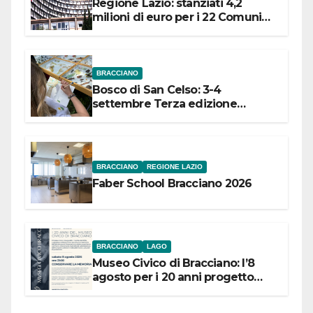
Regione Lazio: stanziati 4,2
milioni di euro per i 22 Comuni
dell’Etruria Meridionale
BRACCIANO
Bosco di San Celso: 3-4
settembre Terza edizione
Festival “Storie in cielo e in terra”
BRACCIANO
REGIONE LAZIO
Faber School Bracciano 2026
BRACCIANO
LAGO
Museo Civico di Bracciano: l’8
agosto per i 20 anni progetto
“Conservare la memoria”