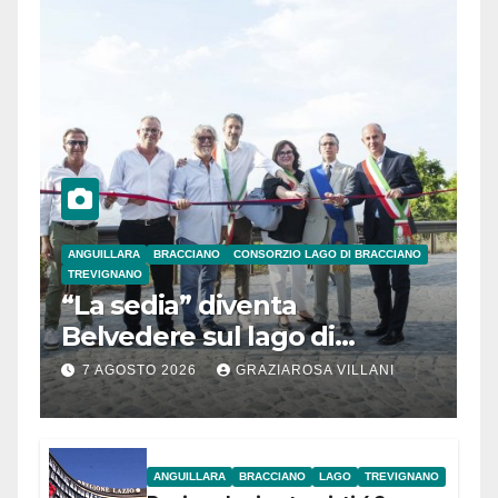
ANGUILLARA
BRACCIANO
CONSORZIO LAGO DI BRACCIANO
TREVIGNANO
“La sedia” diventa
Belvedere sul lago di
Bracciano: ieri
7 AGOSTO 2026
GRAZIAROSA VILLANI
l’inaugurazione
ANGUILLARA
BRACCIANO
LAGO
TREVIGNANO