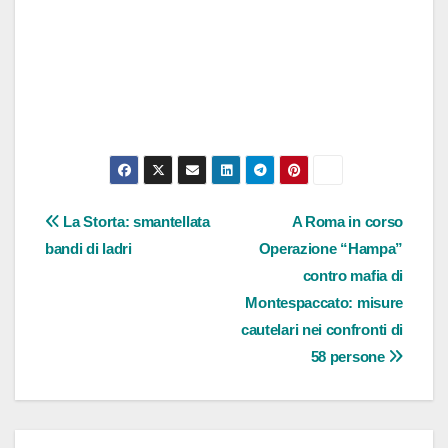
Navigazione
La Storta: smantellata
A Roma in corso
bandi di ladri
Operazione “Hampa”
articoli
contro mafia di
Montespaccato: misure
cautelari nei confronti di
58 persone