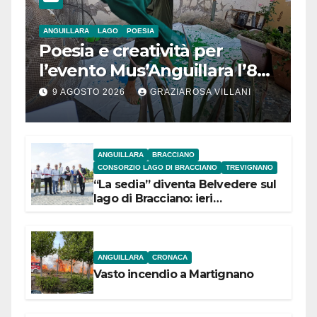
ANGUILLARA
LAGO
POESIA
Poesia e creatività per
l’evento Mus’Anguillara l’8
agosto 2026 al Museo
9 AGOSTO 2026
GRAZIAROSA VILLANI
Contadino
ANGUILLARA
BRACCIANO
CONSORZIO LAGO DI BRACCIANO
TREVIGNANO
“La sedia” diventa Belvedere sul
lago di Bracciano: ieri
l’inaugurazione
ANGUILLARA
CRONACA
Vasto incendio a Martignano