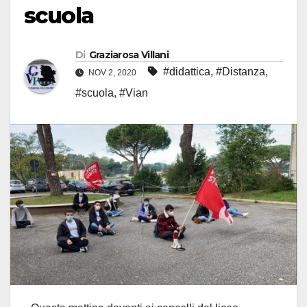
scuola
Di
Graziarosa Villani
#didattica
,
#Distanza
,
NOV 2, 2020
#scuola
,
#Vian