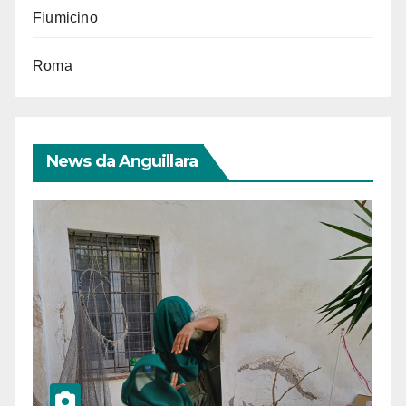
Fiumicino
Roma
News da Anguillara