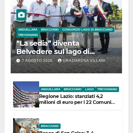
ANGUILLARA
BRACCIANO
CONSORZIO LAGO DI BRACCIANO
TREVIGNANO
“La sedia” diventa
Belvedere sul lago di
Bracciano: ieri
7 AGOSTO 2026
GRAZIAROSA VILLANI
l’inaugurazione
ANGUILLARA
BRACCIANO
LAGO
TREVIGNANO
Regione Lazio: stanziati 4,2
milioni di euro per i 22 Comuni
dell’Etruria Meridionale
BRACCIANO