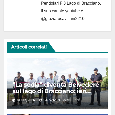
Pendolari Fl3 Lago di Bracciano.
Il suo canale youtube è
@graziarosavillani2210
Articoli correlati
“La sedia” diventa Belvedere
sul lago di Bracciano: ieri
l’inaugurazione
AGO 7, 2026
GRAZIAROSA VILLANI