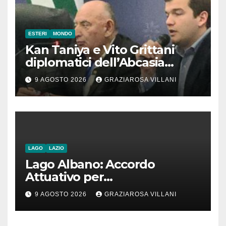
ESTERI
MONDO
Kan Taniya e Vito Grittani
diplomatici dell’Abcasia
contro nota del governo
9 AGOSTO 2026
GRAZIAROSA VILLANI
romeno. “Non si può invocare
la costruzione di ponti e allo
stesso tempo condannare
chiunque li attraversi”
LAGO
LAZIO
Lago Albano: Accordo
Attuativo per
l’interconnessione
9 AGOSTO 2026
GRAZIAROSA VILLANI
acquedottistica da 29,5
milioni di euro