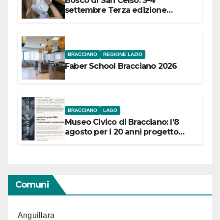
Bosco di San Celso: 3-4
settembre Terza edizione
Festival “Storie in cielo e in terra”
BRACCIANO
REGIONE LAZIO
Faber School Bracciano 2026
BRACCIANO
LAGO
Museo Civico di Bracciano: l’8
agosto per i 20 anni progetto
“Conservare la memoria”
Comuni
Anguillara