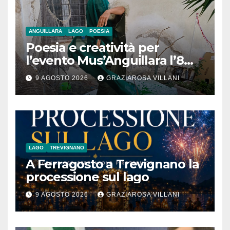
ANGUILLARA
LAGO
POESIA
Poesia e creatività per
l’evento Mus’Anguillara l’8
agosto 2026 al Museo
9 AGOSTO 2026
GRAZIAROSA VILLANI
Contadino
LAGO
TREVIGNANO
A Ferragosto a Trevignano la
processione sul lago
9 AGOSTO 2026
GRAZIAROSA VILLANI