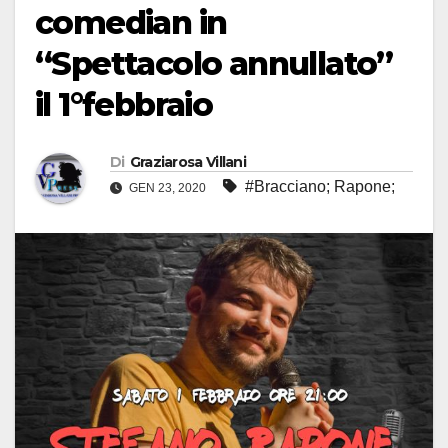
comedian in
“Spettacolo annullato”
il 1°febbraio
Di
Graziarosa Villani
#Bracciano; Rapone;
GEN 23, 2020