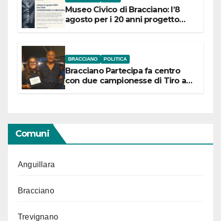
Museo Civico di Bracciano: l’8
agosto per i 20 anni progetto
“Conservare la memoria”
BRACCIANO
POLITICA
Bracciano Partecipa fa centro
con due campionesse di Tiro a
Segno in vista delle urne
Comuni
Anguillara
Bracciano
Trevignano