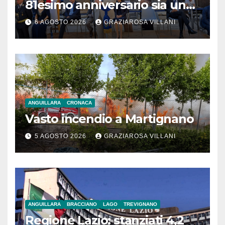
81esimo anniversario sia un
monito per tutti”
6 AGOSTO 2026
GRAZIAROSA VILLANI
ANGUILLARA
CRONACA
Vasto incendio a Martignano
5 AGOSTO 2026
GRAZIAROSA VILLANI
ANGUILLARA
BRACCIANO
LAGO
TREVIGNANO
Regione Lazio: stanziati 4,2