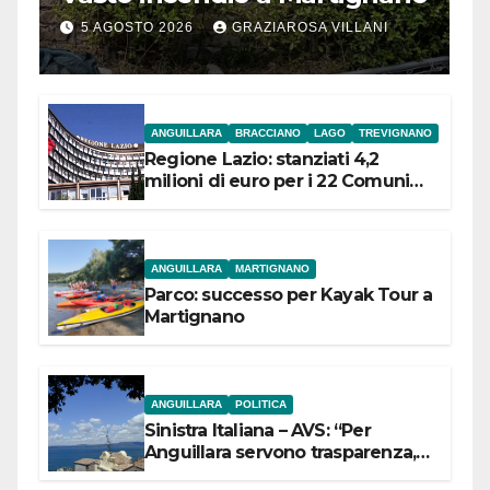
5 AGOSTO 2026
GRAZIAROSA VILLANI
ANGUILLARA
BRACCIANO
LAGO
TREVIGNANO
Regione Lazio: stanziati 4,2
milioni di euro per i 22 Comuni
dell’Etruria Meridionale
ANGUILLARA
MARTIGNANO
Parco: successo per Kayak Tour a
Martignano
ANGUILLARA
POLITICA
Sinistra Italiana – AVS: “Per
Anguillara servono trasparenza,
partecipazione e scelte politiche