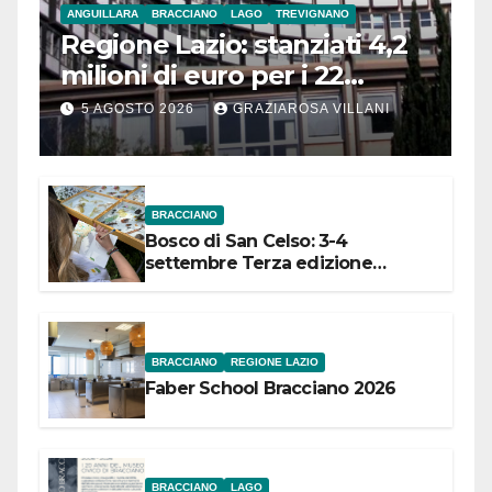
ANGUILLARA
BRACCIANO
LAGO
TREVIGNANO
Regione Lazio: stanziati 4,2
milioni di euro per i 22
Comuni dell’Etruria
5 AGOSTO 2026
GRAZIAROSA VILLANI
Meridionale
BRACCIANO
Bosco di San Celso: 3-4
settembre Terza edizione
Festival “Storie in cielo e in terra”
BRACCIANO
REGIONE LAZIO
Faber School Bracciano 2026
BRACCIANO
LAGO