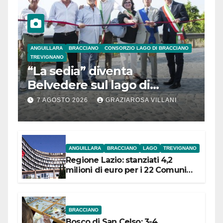
ANGUILLARA
BRACCIANO
CONSORZIO LAGO DI BRACCIANO
TREVIGNANO
“La sedia” diventa
Belvedere sul lago di
Bracciano: ieri
7 AGOSTO 2026
GRAZIAROSA VILLANI
l’inaugurazione
ANGUILLARA
BRACCIANO
LAGO
TREVIGNANO
Regione Lazio: stanziati 4,2
milioni di euro per i 22 Comuni
dell’Etruria Meridionale
BRACCIANO
Bosco di San Celso: 3-4