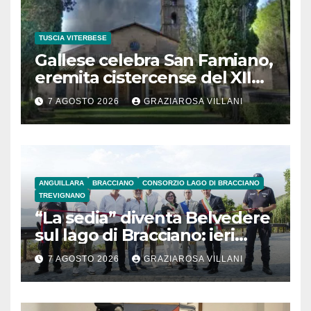
TUSCIA VITERBESE
Gallese celebra San Famiano,
eremita cistercense del XII
secolo
7 AGOSTO 2026
GRAZIAROSA VILLANI
ANGUILLARA
BRACCIANO
CONSORZIO LAGO DI BRACCIANO
TREVIGNANO
“La sedia” diventa Belvedere
sul lago di Bracciano: ieri
l’inaugurazione
7 AGOSTO 2026
GRAZIAROSA VILLANI