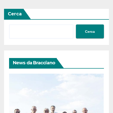
Cerca
Cerca
News da Bracciano