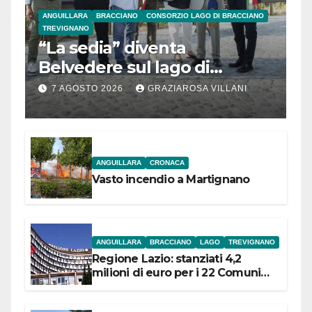
ANGUILLARA
BRACCIANO
CONSORZIO LAGO DI BRACCIANO
TREVIGNANO
“La sedia” diventa
Belvedere sul lago di
Bracciano: ieri
7 AGOSTO 2026
GRAZIAROSA VILLANI
l’inaugurazione
ANGUILLARA
CRONACA
Vasto incendio a Martignano
ANGUILLARA
BRACCIANO
LAGO
TREVIGNANO
Regione Lazio: stanziati 4,2
milioni di euro per i 22 Comuni
dell’Etruria Meridionale