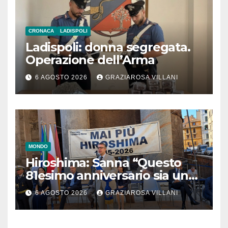
CRONACA
LADISPOLI
Ladispoli: donna segregata.
Operazione dell’Arma
6 AGOSTO 2026
GRAZIAROSA VILLANI
MONDO
Hiroshima: Sanna “Questo
81esimo anniversario sia un
monito per tutti”
6 AGOSTO 2026
GRAZIAROSA VILLANI