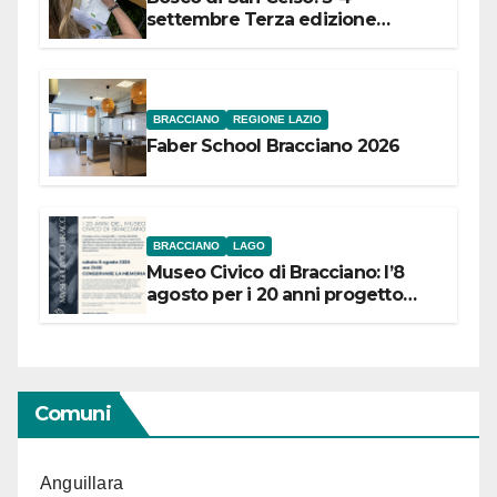
settembre Terza edizione
Festival “Storie in cielo e in terra”
BRACCIANO
REGIONE LAZIO
Faber School Bracciano 2026
BRACCIANO
LAGO
Museo Civico di Bracciano: l’8
agosto per i 20 anni progetto
“Conservare la memoria”
Comuni
Anguillara