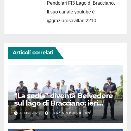
Pendolari Fl3 Lago di Bracciano.
Il suo canale youtube è
@graziarosavillani2210
Articoli correlati
“La sedia” diventa Belvedere
sul lago di Bracciano: ieri
l’inaugurazione
AGO 7, 2026
GRAZIAROSA VILLANI