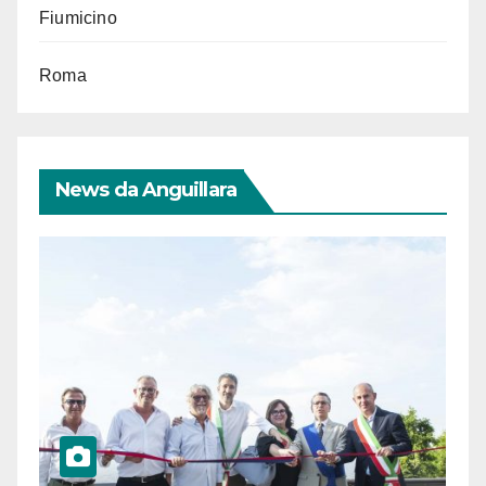
Fiumicino
Roma
News da Anguillara