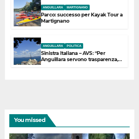
ANGUILLARA
MARTIGNANO
Parco: successo per Kayak Tour a
Martignano
ANGUILLARA
POLITICA
Sinistra Italiana – AVS: “Per
Anguillara servono trasparenza,
partecipazione e scelte politiche
coraggiose”
You missed