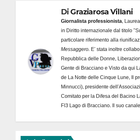
Di
Graziarosa Villani
Giornalista professionista
, Laurea
in Diritto internazionale dal titolo "
particolare riferimento alla riunific
Messaggero.
E' stata inoltre collab
Repubblica delle Donne, Liberazion
Gente di Bracciano
e Visto da qui L
de
La Notte delle Cinque Lune, Il p
Minnucci), presidente dell'
Associaz
Comitato per la Difesa del Bacino 
Fl3 Lago di Bracciano. Il suo cana