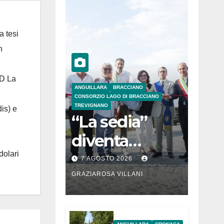
a tesi
n
 D La
ANGUILLARA
BRACCIANO
CONSORZIO LAGO DI BRACCIANO
TREVIGNANO
is) e
“La sedia”
diventa
dolari
Belvedere sul
7 AGOSTO 2026
lago di
GRAZIAROSA VILLANI
Bracciano: ieri
l’inaugurazion