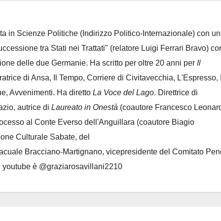
ta in Scienze Politiche (Indirizzo Politico-Internazionale) con un
Successione tra Stati nei Trattati" (relatore Luigi Ferrari Bravo) co
azione delle due Germanie. Ha scritto per oltre 20 anni per
Il
oratrice di Ansa, Il Tempo, Corriere di Civitavecchia, L'Espresso,
e, Avvenimenti. Ha diretto
La Voce del Lago
. Direttrice di
azio, autrice di
Laureato in Onestà
(coautore Francesco Leonard
rocesso al Conte Everso dell'Anguillara
(coautore Biagio
ione Culturale Sabate
, del
Lacuale Bracciano-Martignano
, vicepresidente del Comitato Pen
le youtube è @graziarosavillani2210