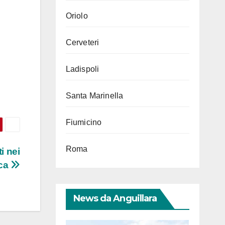
Oriolo
Cerveteri
Ladispoli
Santa Marinella
Fiumicino
Roma
i nei
ica
News da Anguillara