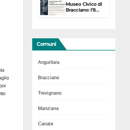
Museo Civico di
Bracciano: l’8
agosto per i 20
anni progetto
“Conservare la
memoria”
Comuni
Anguillara
sta
Bracciano
aglio
poi
Trevignano
tto
Manziana
Canale