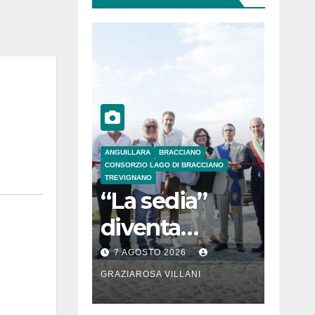
ANGUILLARA
BRACCIANO
CONSORZIO LAGO DI BRACCIANO
TREVIGNANO
“La sedia”
diventa
Belvedere sul
7 AGOSTO 2026
lago di
GRAZIAROSA VILLANI
Bracciano: ieri