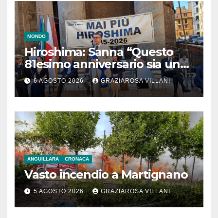
MONDO
Hiroshima: Sanna “Questo
81esimo anniversario sia un
monito per tutti”
6 AGOSTO 2026
GRAZIAROSA VILLANI
ANGUILLARA
CRONACA
Vasto incendio a Martignano
5 AGOSTO 2026
GRAZIAROSA VILLANI