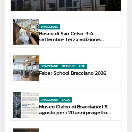
Meridionale
BRACCIANO
Bosco di San Celso: 3-4
settembre Terza edizione
Festival “Storie in cielo e in terra”
BRACCIANO
REGIONE LAZIO
Faber School Bracciano 2026
BRACCIANO
LAGO
Museo Civico di Bracciano: l’8
agosto per i 20 anni progetto
“Conservare la memoria”