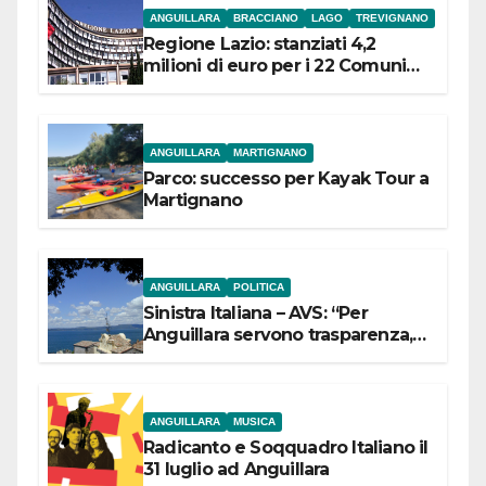
ANGUILLARA
BRACCIANO
LAGO
TREVIGNANO
Regione Lazio: stanziati 4,2
milioni di euro per i 22 Comuni
dell’Etruria Meridionale
ANGUILLARA
MARTIGNANO
Parco: successo per Kayak Tour a
Martignano
ANGUILLARA
POLITICA
Sinistra Italiana – AVS: “Per
Anguillara servono trasparenza,
partecipazione e scelte politiche
coraggiose”
ANGUILLARA
MUSICA
Radicanto e Soqquadro Italiano il
31 luglio ad Anguillara