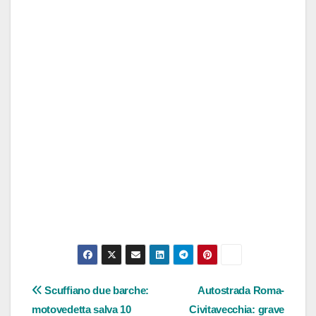
Navigazione
Scuffiano due barche:
Autostrada Roma-
motovedetta salva 10
Civitavecchia: grave