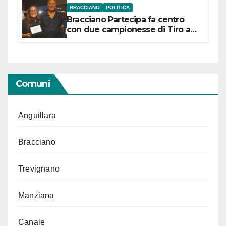
BRACCIANO
POLITICA
Bracciano Partecipa fa centro
con due campionesse di Tiro a
Segno in vista delle urne
Comuni
Anguillara
Bracciano
Trevignano
Manziana
Canale