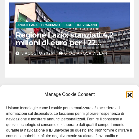
ANGUILLARA
BRACCIANO
LAGO
TREVIGNANO
Regione Lazio: stanziati 4,2
milioni di euro per i 22
Comuni dell’Etruria
5 AGOSTO 2026
GRAZIAROSA VILLANI
Meridionale
Manage Cookie Consent
Usiamo tecnologie come i cookie per memorizzare e/o accedere ad
informazioni sul dispositivo. Lo facciamo per migliorare l'esperienza di
navigazione e mostrare annunci personalizzati. Fornire il consenso a
queste tecnologie ci consente di elaborare dati quali il comportamento
durante la navigazione o ID univoche su questo sito. Non fornire o ritirare il
consenso potrebbe influire negativamente su alcune funzionalità e