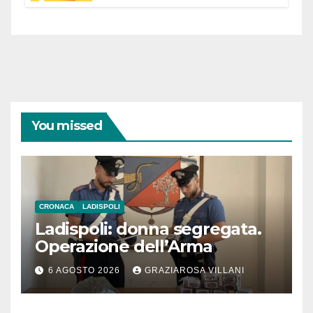
You missed
CRONACA
LADISPOLI
Ladispoli: donna segregata.
Operazione dell’Arma
6 AGOSTO 2026
GRAZIAROSA VILLANI