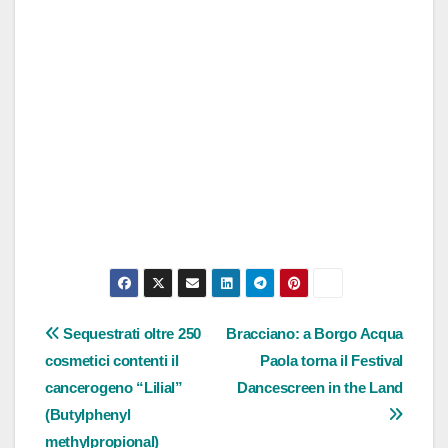
Navigazione
Sequestrati oltre 250
Bracciano: a Borgo Acqua
cosmetici contenti il
Paola torna il Festival
articoli
cancerogeno “Lilial”
Dancescreen in the Land
(Butylphenyl
methylpropional)