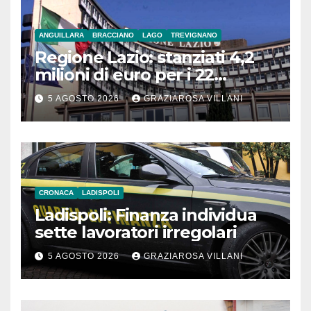
ANGUILLARA
BRACCIANO
LAGO
TREVIGNANO
Regione Lazio: stanziati 4,2
milioni di euro per i 22
Comuni dell’Etruria
5 AGOSTO 2026
GRAZIAROSA VILLANI
Meridionale
CRONACA
LADISPOLI
Ladispoli: Finanza individua
sette lavoratori irregolari
5 AGOSTO 2026
GRAZIAROSA VILLANI