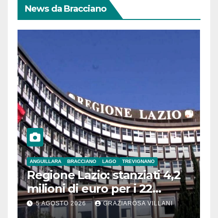
News da Bracciano
ANGUILLARA
BRACCIANO
LAGO
TREVIGNANO
Regione Lazio: stanziati 4,2
milioni di euro per i 22
Comuni dell’Etruria
5 AGOSTO 2026
GRAZIAROSA VILLANI
Meridionale