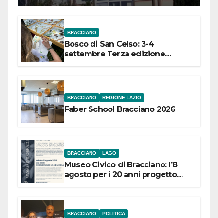
BRACCIANO
Bosco di San Celso: 3-4
settembre Terza edizione
Festival “Storie in cielo e in terra”
BRACCIANO
REGIONE LAZIO
Faber School Bracciano 2026
BRACCIANO
LAGO
Museo Civico di Bracciano: l’8
agosto per i 20 anni progetto
“Conservare la memoria”
BRACCIANO
POLITICA