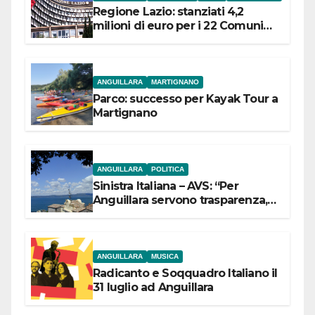
Regione Lazio: stanziati 4,2
milioni di euro per i 22 Comuni
dell’Etruria Meridionale
ANGUILLARA
MARTIGNANO
Parco: successo per Kayak Tour a
Martignano
ANGUILLARA
POLITICA
Sinistra Italiana – AVS: “Per
Anguillara servono trasparenza,
partecipazione e scelte politiche
coraggiose”
ANGUILLARA
MUSICA
Radicanto e Soqquadro Italiano il
31 luglio ad Anguillara