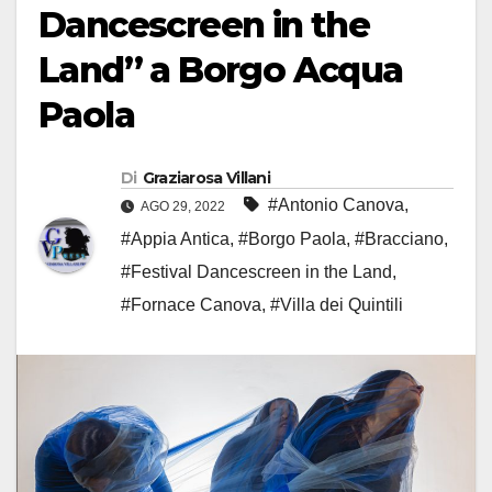
Dancescreen in the
Land” a Borgo Acqua
Paola
Di
Graziarosa Villani
#Antonio Canova
,
AGO 29, 2022
#Appia Antica
,
#Borgo Paola
,
#Bracciano
,
#Festival Dancescreen in the Land
,
#Fornace Canova
,
#Villa dei Quintili