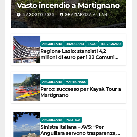
Vasto incendio a Martignano
5 AGOSTO 2026
GRAZIAROSA VILLANI
ANGUILLARA
BRACCIANO
LAGO
TREVIGNANO
Regione Lazio: stanziati 4,2
milioni di euro per i 22 Comuni
dell’Etruria Meridionale
ANGUILLARA
MARTIGNANO
Parco: successo per Kayak Tour a
Martignano
ANGUILLARA
POLITICA
Sinistra Italiana – AVS: “Per
Anguillara servono trasparenza,