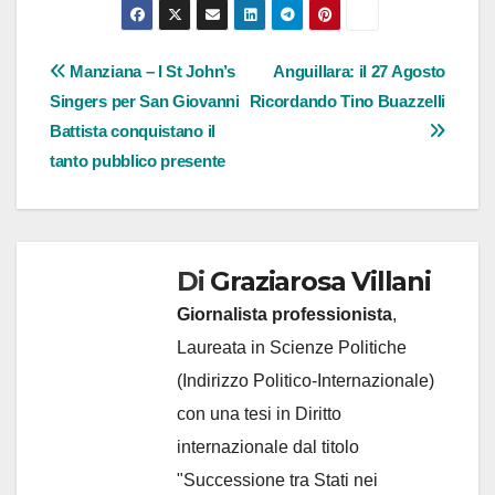
Navigazione
Manziana – I St John’s
Anguillara: il 27 Agosto
Singers per San Giovanni
Ricordando Tino Buazzelli
articoli
Battista conquistano il
tanto pubblico presente
Di
Graziarosa Villani
Giornalista professionista
,
Laureata in Scienze Politiche
(Indirizzo Politico-Internazionale)
con una tesi in Diritto
internazionale dal titolo
"Successione tra Stati nei