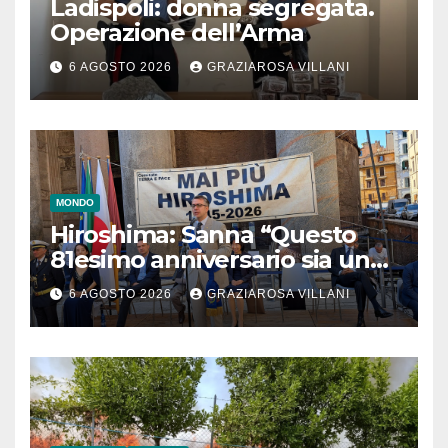
Ladispoli: donna segregata.
Operazione dell’Arma
6 AGOSTO 2026
GRAZIAROSA VILLANI
MONDO
Hiroshima: Sanna “Questo
81esimo anniversario sia un
monito per tutti”
6 AGOSTO 2026
GRAZIAROSA VILLANI