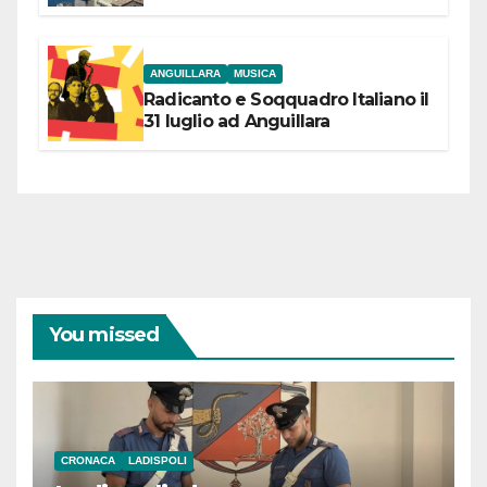
partecipazione e scelte politiche
coraggiose”
ANGUILLARA
MUSICA
Radicanto e Soqquadro Italiano il
31 luglio ad Anguillara
You missed
CRONACA
LADISPOLI