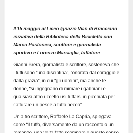
Il 15 maggio al
L
iceo Ignazio Vian di Bracciano
iniziativa della Biblioteca della Bicicletta c
on
Marco Pastonesi, scrittore e giornalista
sportivo e
Lorenzo
Marsaglia
, tuffatore.
Gianni Brera, giornalista e scrittore, sosteneva che
i tuffi sono
“una disciplina”, “onorata dal coraggio e
dalla grazia”, in cui “gli uomini”, ma anche le
donne, “si ingegnano di mimare i gabbiani e
qualsiasi altro uccello usi tuffarsi in picchiata per
catturare un pesce a tutto becco”.
Un altro scrittore, Raffaele La Capria, spiegava
come “il tuffo, diversamente da un racconto o un
romanzo, una volta fatt
o
scompare e questo senso