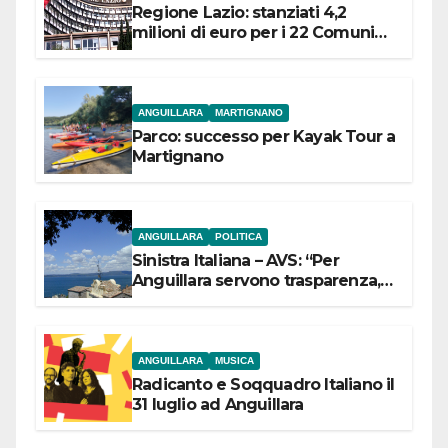
Regione Lazio: stanziati 4,2
milioni di euro per i 22 Comuni
dell’Etruria Meridionale
ANGUILLARA
MARTIGNANO
Parco: successo per Kayak Tour a
Martignano
ANGUILLARA
POLITICA
Sinistra Italiana – AVS: “Per
Anguillara servono trasparenza,
partecipazione e scelte politiche
coraggiose”
ANGUILLARA
MUSICA
Radicanto e Soqquadro Italiano il
31 luglio ad Anguillara