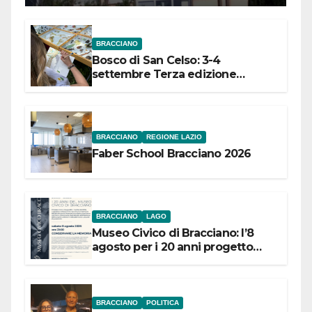
BRACCIANO
Bosco di San Celso: 3-4
settembre Terza edizione
Festival “Storie in cielo e in terra”
BRACCIANO
REGIONE LAZIO
Faber School Bracciano 2026
BRACCIANO
LAGO
Museo Civico di Bracciano: l’8
agosto per i 20 anni progetto
“Conservare la memoria”
BRACCIANO
POLITICA