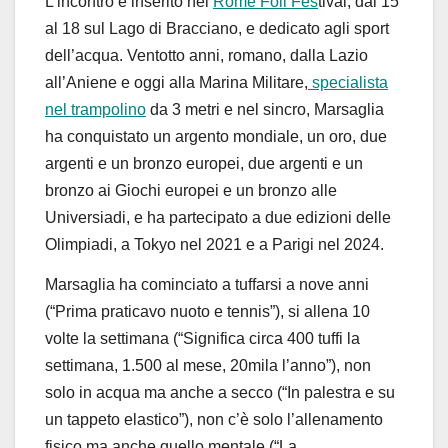
L’incontro è
inserito nel
Rome Foil Fes
t
ival, dal 15
al 18
sul Lago di Bracciano,
e
dedicato agli sport
dell’acqua. Ventotto anni, romano, dalla Lazio
all’Aniene e oggi alla Marina Militare,
specialista
nel trampolino
da 3 metri e nel sincro, Marsaglia
ha conquistato un argento mondiale, un oro, due
argenti e un bronzo europei, due argenti e un
bronzo ai Giochi europei e un bronzo alle
Universiadi, e ha partecipato a due edizioni delle
Olimpiadi, a Tokyo nel 2021 e a Parigi nel 2024.
Marsaglia ha cominciato a tuffarsi a nove anni
(“Prima praticavo nuoto e tennis”), si allena 10
volte la settimana (“Significa circa 400 tuffi la
settimana, 1.500 al mese, 20mila l’anno”), non
solo in acqua ma anche a secco (“In palestra e su
un tappeto elastico”), non c’è solo l’allenamento
fisico ma anche quello mentale (“La