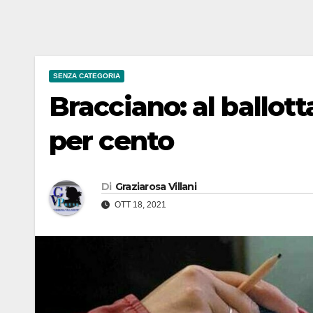
SENZA CATEGORIA
Bracciano: al ballot
per cento
Di
Graziarosa Villani
OTT 18, 2021