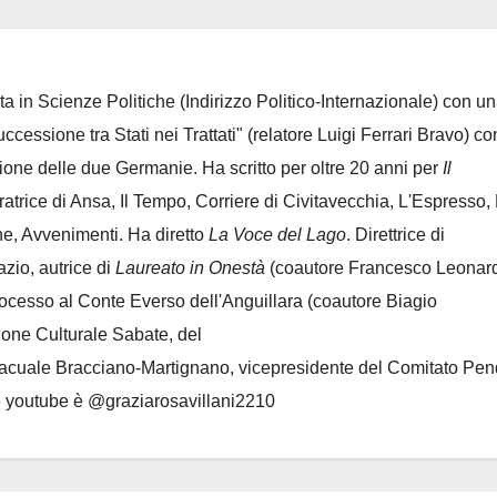
ta in Scienze Politiche (Indirizzo Politico-Internazionale) con un
Successione tra Stati nei Trattati" (relatore Luigi Ferrari Bravo) co
azione delle due Germanie. Ha scritto per oltre 20 anni per
Il
oratrice di Ansa, Il Tempo, Corriere di Civitavecchia, L'Espresso,
e, Avvenimenti. Ha diretto
La Voce del Lago
. Direttrice di
azio, autrice di
Laureato in Onestà
(coautore Francesco Leonard
rocesso al Conte Everso dell'Anguillara
(coautore Biagio
ione Culturale Sabate
, del
Lacuale Bracciano-Martignano
, vicepresidente del Comitato Pen
le youtube è @graziarosavillani2210