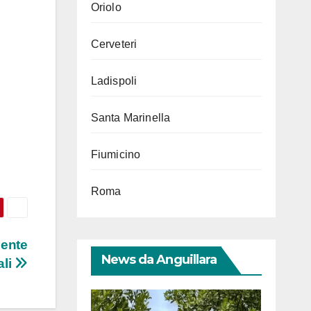
Oriolo
Cerveteri
Ladispoli
Santa Marinella
Fiumicino
Roma
cente
News da Anguillara
ali