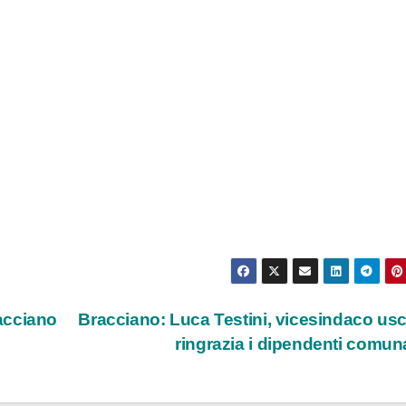
acciano
Bracciano: Luca Testini, vicesindaco us
ringrazia i dipendenti comun