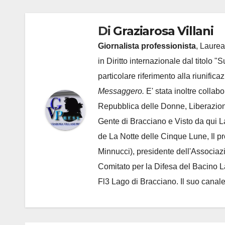
Di
Graziarosa Villani
Giornalista professionista
, Laurea
in Diritto internazionale dal titolo "
particolare riferimento alla riunific
Messaggero.
E' stata inoltre collab
Repubblica delle Donne, Liberazion
Gente di Bracciano
e Visto da qui L
de
La Notte delle Cinque Lune, Il p
Minnucci), presidente dell'
Associaz
Comitato per la Difesa del Bacino 
Fl3 Lago di Bracciano. Il suo cana