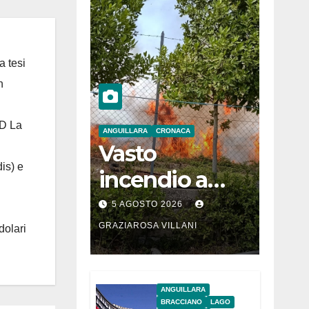
a tesi
n
 D La
ANGUILLARA
CRONACA
Vasto
is) e
incendio a
Martignano
5 AGOSTO 2026
GRAZIAROSA VILLANI
dolari
ANGUILLARA
BRACCIANO
LAGO