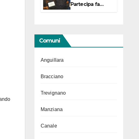
Partecipa fa
centro con due
campionesse di
Tiro a Segno in
vista delle urne
Comuni
Anguillara
Bracciano
Trevignano
mando
Manziana
Canale