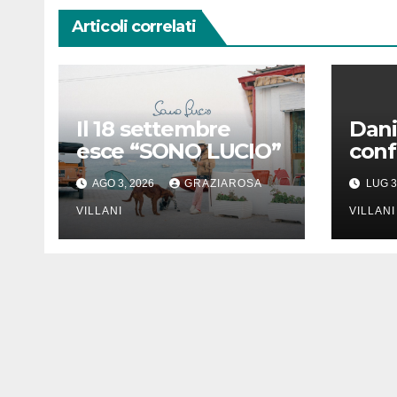
Articoli correlati
Il 18 settembre
Dani
esce “SONO LUCIO”
conf
ades
AGO 3, 2026
GRAZIAROSA
LUG 3
Rizz
VILLANI
delle
VILLANI
Con