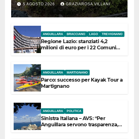
5 AGOSTO 2026
GRAZIAROSA VILLANI
ANGUILLARA
BRACCIANO
LAGO
TREVIGNANO
Regione Lazio: stanziati 4,2
milioni di euro per i 22 Comuni
dell’Etruria Meridionale
ANGUILLARA
MARTIGNANO
Parco: successo per Kayak Tour a
Martignano
ANGUILLARA
POLITICA
Sinistra Italiana – AVS: “Per
Anguillara servono trasparenza,
partecipazione e scelte politiche
coraggiose”