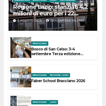
ANGUILLARA
BRACCIANO
LAGO
TREVIGNANO
Regione Lazio: stanziati 4,2
milioni di euro per i 22
Comuni dell’Etruria
5 AGOSTO 2026
GRAZIAROSA VILLANI
Meridionale
BRACCIANO
Bosco di San Celso: 3-4
settembre Terza edizione
Festival “Storie in cielo e in terra”
BRACCIANO
REGIONE LAZIO
Faber School Bracciano 2026
BRACCIANO
LAGO