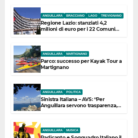
ANGUILLARA
BRACCIANO
LAGO
TREVIGNANO
Regione Lazio: stanziati 4,2
milioni di euro per i 22 Comuni
dell’Etruria Meridionale
ANGUILLARA
MARTIGNANO
Parco: successo per Kayak Tour a
Martignano
ANGUILLARA
POLITICA
Sinistra Italiana – AVS: “Per
Anguillara servono trasparenza,
partecipazione e scelte politiche
coraggiose”
ANGUILLARA
MUSICA
Radicanto e Soqquadro Italiano il