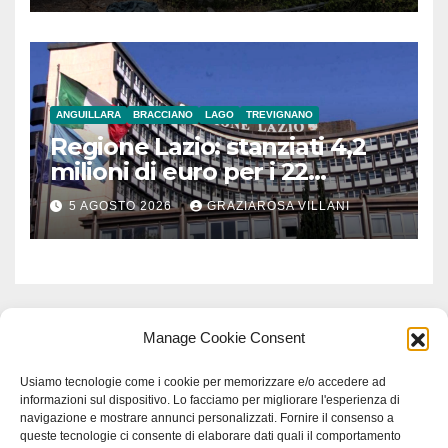
ANGUILLARA
BRACCIANO
LAGO
TREVIGNANO
Regione Lazio: stanziati 4,2
milioni di euro per i 22
Comuni dell’Etruria
5 AGOSTO 2026
GRAZIAROSA VILLANI
Meridionale
Manage Cookie Consent
Usiamo tecnologie come i cookie per memorizzare e/o accedere ad
informazioni sul dispositivo. Lo facciamo per migliorare l'esperienza di
navigazione e mostrare annunci personalizzati. Fornire il consenso a
queste tecnologie ci consente di elaborare dati quali il comportamento