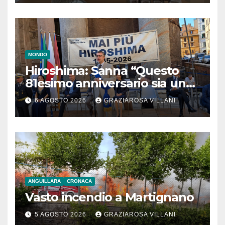
MONDO
Hiroshima: Sanna “Questo
81esimo anniversario sia un
monito per tutti”
6 AGOSTO 2026
GRAZIAROSA VILLANI
ANGUILLARA
CRONACA
Vasto incendio a Martignano
5 AGOSTO 2026
GRAZIAROSA VILLANI