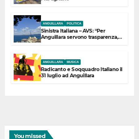
ANGUILLARA
POLITICA
Sinistra Italiana – AVS: “Per
Anguillara servono trasparenza,
partecipazione e scelte politiche
coraggiose”
ANGUILLARA
MUSICA
Radicanto e Soqquadro Italiano il
31 luglio ad Anguillara
You missed