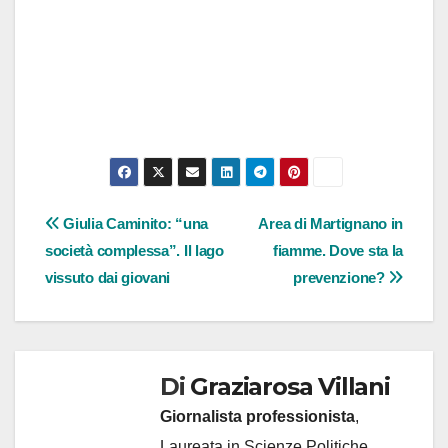
Navigazione
Giulia Caminito: “una
Area di Martignano in
società complessa”. Il lago
fiamme. Dove sta la
articoli
vissuto dai giovani
prevenzione?
Di
Graziarosa Villani
Giornalista professionista
,
Laureata in Scienze Politiche