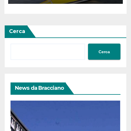
Cerca
Cerca
News da Bracciano