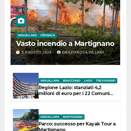
ANGUILLARA
CRONACA
Vasto incendio a Martignano
5 AGOSTO 2026
GRAZIAROSA VILLANI
ANGUILLARA
BRACCIANO
LAGO
TREVIGNANO
Regione Lazio: stanziati 4,2
milioni di euro per i 22 Comuni
dell’Etruria Meridionale
ANGUILLARA
MARTIGNANO
Parco: successo per Kayak Tour a
Martignano