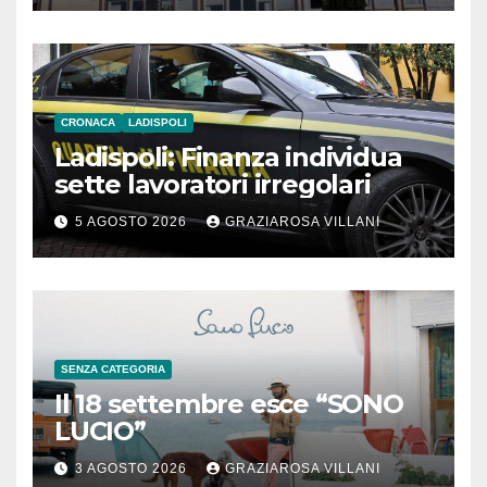
CRONACA
LADISPOLI
Ladispoli: Finanza individua
sette lavoratori irregolari
5 AGOSTO 2026
GRAZIAROSA VILLANI
SENZA CATEGORIA
Il 18 settembre esce “SONO
LUCIO”
3 AGOSTO 2026
GRAZIAROSA VILLANI