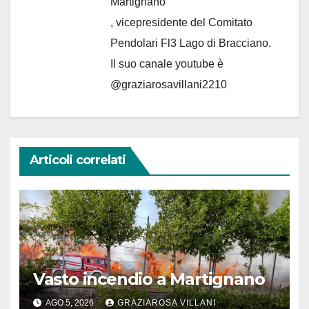
Martignano
, vicepresidente del Comitato
Pendolari Fl3 Lago di Bracciano.
Il suo canale youtube è
@graziarosavillani2210
Articoli correlati
Vasto incendio a Martignano
AGO 5, 2026
GRAZIAROSA VILLANI