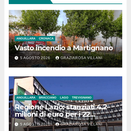
ANGUILLARA
CRONACA
Vasto incendio a Martignano
5 AGOSTO 2026
GRAZIAROSA VILLANI
ANGUILLARA
BRACCIANO
LAGO
TREVIGNANO
Regione Lazio: stanziati 4,2
milioni di euro per i 22
Comuni dell’Etruria
5 AGOSTO 2026
GRAZIAROSA VILLANI
Meridionale