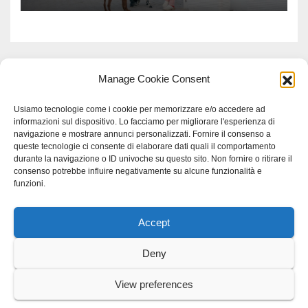
Manage Cookie Consent
Usiamo tecnologie come i cookie per memorizzare e/o accedere ad
informazioni sul dispositivo. Lo facciamo per migliorare l'esperienza di
navigazione e mostrare annunci personalizzati. Fornire il consenso a
queste tecnologie ci consente di elaborare dati quali il comportamento
durante la navigazione o ID univoche su questo sito. Non fornire o ritirare il
consenso potrebbe influire negativamente su alcune funzionalità e
funzioni.
Accept
Proudly powered by WordPress
|
Tema: Newspaperex di
Themeansar
.
Deny
Home
Gerenza
home
Lavoro
Scienza
studio specialistico bracciano
View preferences
Villani Comunicazione